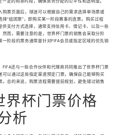
会设定一定的购票时段，确保票务分配的公平性和透明度。
入购票页面后，球迷可以根据自己的需求选择单场票或
选择“组团票”，即购买某一阶段赛事的连票。购买过程
网会提供支付方式选择，通常支持信用卡、借记卡、以及一些
。然而，需要注意的是，世界杯门票的销售会采取分阶
第一阶段的票务通常是针对FIFA会员或指定区域的优先销
，FIFA还与一些合作伙伴和代理商共同推出了世界杯门票
迷可以通过这些指定渠道预定门票，确保自己能够购买
票。总的来说，购票流程需要提前规划，避免错过销售
世界杯门票价格
分析