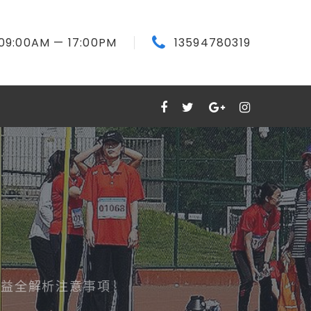
09:00
AM
— 17:00
PM
13594780319
權益全解析注意事項