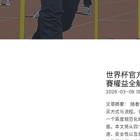
世界杯官
賽權益全
2026-03-09 13
文章摘要： 随
买方式与流程。
一个高度规范化
面。本文将从四
道、安全性以及