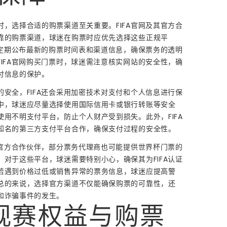
时，选择合适的购票渠道至关重要。FIFA官网及其官方合
靠的购票渠道，球迷在购票时应优先选择这些正规平
网会定期公布最新的购票时间表和渠道信息，确保票务的透明
FIFA官网购买门票时，球迷需注意核实网站的安全性，确
付信息的保护。
的安全，FIFA还会采用加密技术对支付和个人信息进行保
中，球迷应尽量选择使用国际信用卡或银行转账等安全
使用不明支付平台，防止个人财产受到损失。此外，FIFA
知名的第三方支付平台合作，确保支付过程的安全性。
网和官方合作伙伴，部分票务代理商也可能提供世界杯门票的
。对于这些平台，球迷需要特别小心，确保其为FIFA认证
若遇到价格过低或销售异常的票务信息，球迷应提高警
总的来说，选择官方渠道不仅能确保购票的可靠性，还
和诈骗事件的发生。
观赛权益与购票