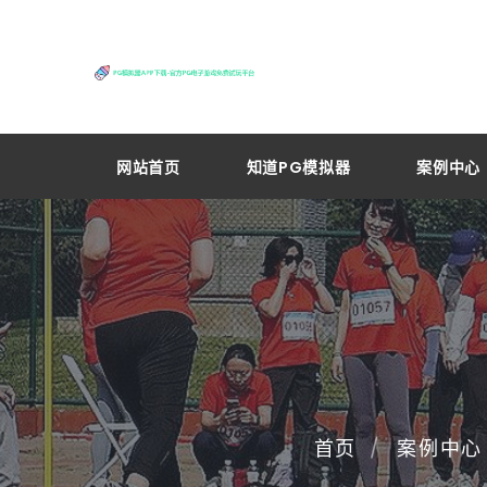
网站首页
知道PG模拟器
案例中心
首页
案例中心