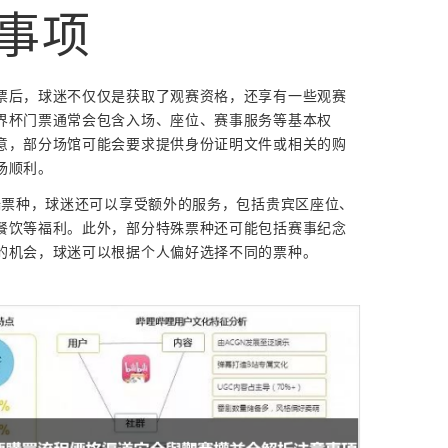
事项
票后，球迷不仅仅是获取了观赛资格，还享有一些观赛
界杯门票通常会包含入场、座位、赛事服务等基本权
意，部分场馆可能会要求提供身份证明文件或相关的购
场顺利。
高端票种，球迷还可以享受额外的服务，包括贵宾区座位、
餐饮等福利。此外，部分特殊票种还可能包括赛事纪念
的机会，球迷可以根据个人偏好选择不同的票种。