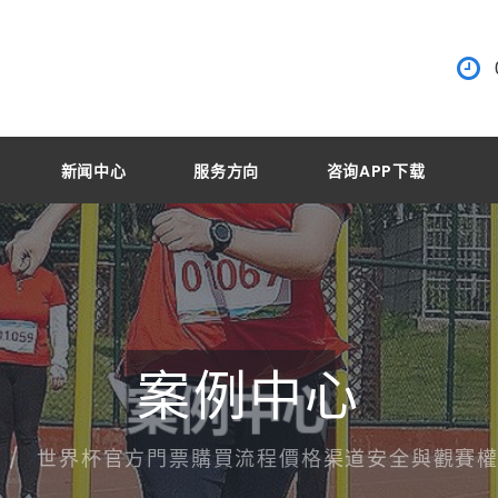
新闻中心
服务方向
咨询APP下载
案例中心
世界杯官方門票購買流程價格渠道安全與觀賽