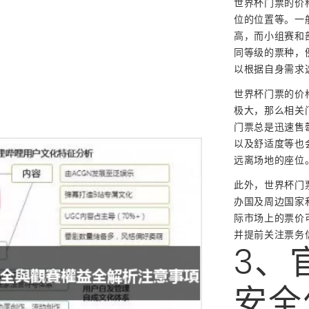
世界杯门票的价
位的位置等。一
高，而小组赛和
同等级的票种，
以根据自身需求
世界杯门票的价
极大，那么相关
门票总是迅速售
以及舒适度等也
远离场地的座位
此外，世界杯门
办国及周边国家
际市场上的票价
并提前关注票务
3、
安全