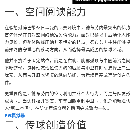
一、空间阅读能力
在假想对阵巴黎圣日耳曼的比赛环境中，德布劳内最突出的优势
首先体现在其对空间的精准阅读能力。面对巴黎以中后场个人能
力见长、但整体防线压缩并不恒定的特点，德布劳内往往能够提
前预判防守重心的移动方向，从而选择最具威胁的接球区域。
他并不执着于固定站位，而是在右肋、肋部弧顶与中圈前沿之间
不断游弋。这种动态站位使巴黎的后腰与中卫在盯防选择上产生
犹豫，从而拉开原本紧凑的纵向防线，为后续直塞或远射创造条
件。
更重要的是，德布劳内的空间利用并非个人行为，而是与队友形
成协同。当边锋拉开宽度、前锋回撤牵制中卫时，他总能精准切
入“第二空间”，在防守层级交替的瞬间完成致命一传。
PG模拟器
二、传球创造价值