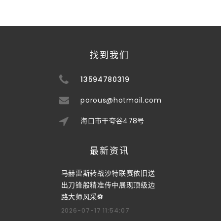
找到我们
13594780319
porous@hotmail.com
海口市干夸谷478号
最新资讯
马赫雷斯转战沙特联赛依旧送
出刀锋般精准传中展现顶级边
路大师风采⚽️
2026-07-17 11:54:07