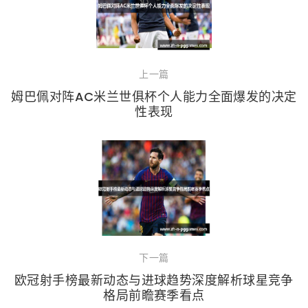
上一篇
姆巴佩对阵AC米兰世俱杯个人能力全面爆发的决定
性表现
下一篇
欧冠射手榜最新动态与进球趋势深度解析球星竞争
格局前瞻赛季看点