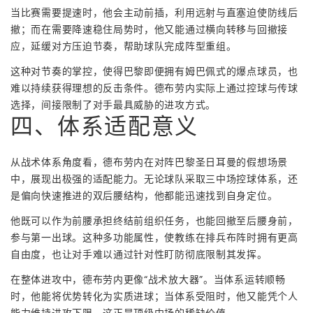
当比赛需要提速时，他会主动前插，利用远射与直塞迫使防线后
撤；而在需要降速稳住局势时，他又能通过横向转移与回撤接
应，延缓对方压迫节奏，帮助球队完成阵型重组。
这种对节奏的掌控，使得巴黎即便拥有姆巴佩式的爆点球员，也
难以持续获得理想的反击条件。德布劳内实际上通过控球与传球
选择，间接限制了对手最具威胁的进攻方式。
四、体系适配意义
从战术体系角度看，德布劳内在对阵巴黎圣日耳曼的假想场景
中，展现出极强的适配能力。无论球队采取三中场控球体系，还
是偏向快速推进的双后腰结构，他都能迅速找到自身定位。
他既可以作为前腰承担终结前组织任务，也能回撤至后腰身前，
参与第一出球。这种多功能属性，使教练在排兵布阵时拥有更高
自由度，也让对手难以通过针对性盯防彻底限制其发挥。
在整体进攻中，德布劳内更像“战术放大器”。当体系运转顺畅
时，他能将优势转化为实质进球；当体系受阻时，他又能凭个人
能力维持进攻下限，这正是顶级中场的稀缺价值。