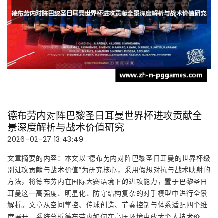
德布劳内对阵巴黎圣日耳曼世界杯进攻贡献全
景深度解析与战术价值研究
2026-02-27 13:43:49
文章摘要的内容：本文以“德布劳内对阵巴黎圣日耳曼的世界杯级
别进攻贡献与战术价值”为研究核心，采用假想对抗与战术映射的
方法，将德布劳内在国际大赛语境下的进攻能力，置于巴黎圣日
耳曼这一高强度、明星化、防守结构复杂的对手模型中进行全景
解析。文章从空间掌控、传球创造、节奏控制与体系适配四个维
度展开，系统分析德布劳内如何在高压环境中放大个人技术价