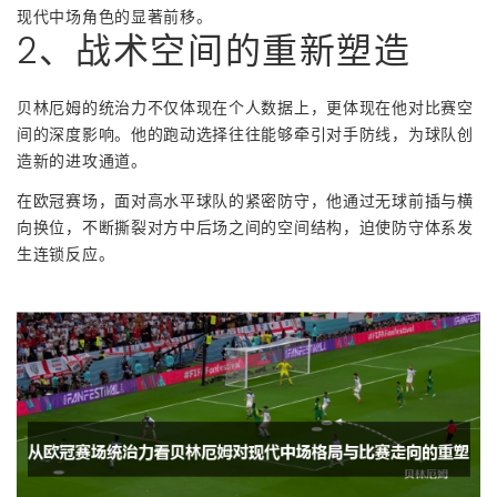
现代中场角色的显著前移。
2、战术空间的重新塑造
贝林厄姆的统治力不仅体现在个人数据上，更体现在他对比赛空
间的深度影响。他的跑动选择往往能够牵引对手防线，为球队创
造新的进攻通道。
在欧冠赛场，面对高水平球队的紧密防守，他通过无球前插与横
向换位，不断撕裂对方中后场之间的空间结构，迫使防守体系发
生连锁反应。