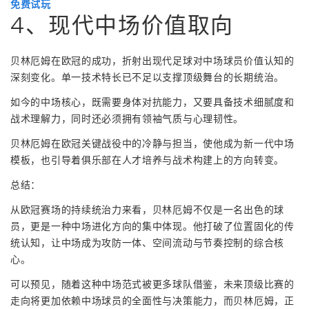
免费试玩
4、现代中场价值取向
贝林厄姆在欧冠的成功，折射出现代足球对中场球员价值认知的
深刻变化。单一技术特长已不足以支撑顶级舞台的长期统治。
如今的中场核心，既需要身体对抗能力，又要具备技术细腻度和
战术理解力，同时还必须拥有领袖气质与心理韧性。
贝林厄姆在欧冠关键战役中的冷静与担当，使他成为新一代中场
模板，也引导着俱乐部在人才培养与战术构建上的方向转变。
总结：
从欧冠赛场的持续统治力来看，贝林厄姆不仅是一名出色的球
员，更是一种中场进化方向的集中体现。他打破了位置固化的传
统认知，让中场成为攻防一体、空间流动与节奏控制的综合核
心。
可以预见，随着这种中场范式被更多球队借鉴，未来顶级比赛的
走向将更加依赖中场球员的全面性与决策能力，而贝林厄姆，正