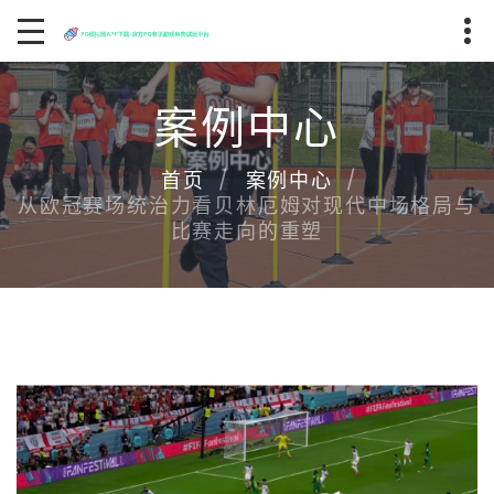
案例中心
首页
案例中心
从欧冠赛场统治力看贝林厄姆对现代中场格局与
比赛走向的重塑