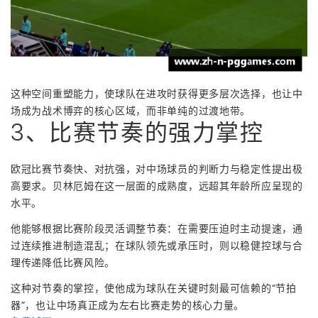
这种空间重塑能力，使球队在进攻时获得更多层次选择，也让中
场成为战术博弈的核心区域，而非单纯的过渡地带。
3、比赛节奏的强力掌控
欧冠比赛节奏快、对抗强，对中场球员的判断力与稳定性提出极
高要求。贝林厄姆在这一层面的成熟度，远超其年龄所应呈现的
水平。
他能够根据比赛阶段灵活调整节奏：在需要压迫时主动提速，通
过连续推进制造混乱；在球队领先或承压时，则以稳健控球与合
理传递降低比赛风险。
这种对节奏的掌控，使他成为球队在关键时刻最可信赖的“节拍
器”，也让中场真正成为左右比赛走势的核心力量。