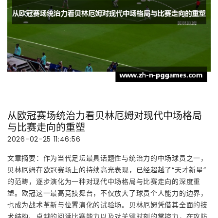
从欧冠赛场统治力看贝林厄姆对现代中场格局
与比赛走向的重塑
2026-02-25 11:46:56
文章摘要：作为当代足坛最具话题性与统治力的中场球员之一，
贝林厄姆在欧冠赛场上的持续高光表现，已经超越了“天才新星”
的范畴，逐步演化为一种对现代中场格局与比赛走向的深度重
塑。欧冠这一最高竞技舞台，不仅放大了球员个人能力的边界，
也成为战术革新与位置演化的试验场。贝林厄姆凭借其全面的技
术结构、卓越的阅读比赛能力以及对关键时刻的掌控力，在攻防