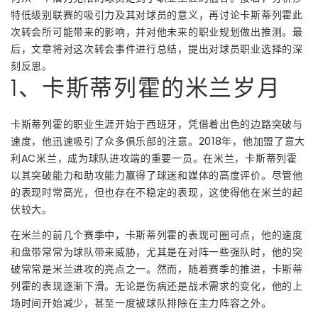
特低级别联赛的吸引力及其对球员的意义，再讨论卡斯蒂列霍此
次转会所可能带来的影响，并对他未来的职业规划做出推测。最
后，文章将对这次转会事件进行总结，提出对球员职业选择的深
刻反思。
1、卡斯蒂列霍的米兰岁月
卡斯蒂列霍的职业生涯开始于西班牙，凭借着出色的边路突破与
速度，他迅速吸引了众多俱乐部的注意。2018年，他加盟了意大
利AC米兰，成为球队进攻端的重要一员。在米兰，卡斯蒂列霍
以其突破能力和助攻能力赢得了球迷和媒体的高度评价。尽管他
的表现时常高光，但也存在不稳定的表现，这使得他在米兰的起
伏较大。
在米兰的前几个赛季中，卡斯蒂列霍的表现可圈可点，他的速度
和盘带常常为球队带来威胁，尤其是在对阵一些强队时，他的突
破常常是米兰进攻的亮点之一。然而，随着赛季的推进，卡斯蒂
列霍的表现逐渐下滑。无论是伤病还是战术需求的变化，他的上
场时间开始减少，甚至一度被球队排除在主力阵容之外。