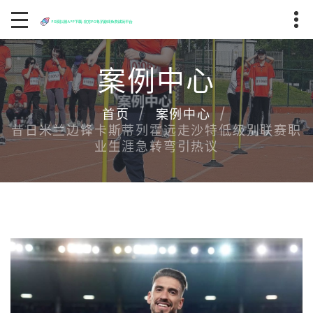
案例中心
首页
案例中心
昔日米兰边锋卡斯蒂列霍远走沙特低级别联赛职
业生涯急转弯引热议