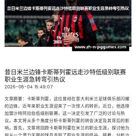
昔日米兰边锋卡斯蒂列霍远走沙特低级别联赛
职业生涯急转弯引热议
2026-06-04 15:49:07
文章摘要：卡斯蒂列霍，这位曾经在意大利米兰足球俱乐部闪耀
的边锋，近年来职业生涯迎来了一次惊人的转折。近日，他选择
加盟沙特阿拉伯低级别联赛，这一决定引发了广泛的讨论与热
议。本文将从多个角度分析卡斯蒂列霍的转会决定及其背后的影
响。首先，文章将回顾卡斯蒂列霍在米兰的职业生涯，探讨他为
何从一个潜力无限的球员走到了职业生涯的低谷。接着，分析沙