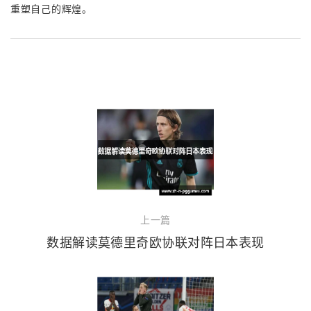
重塑自己的辉煌。
上一篇
数据解读莫德里奇欧协联对阵日本表现