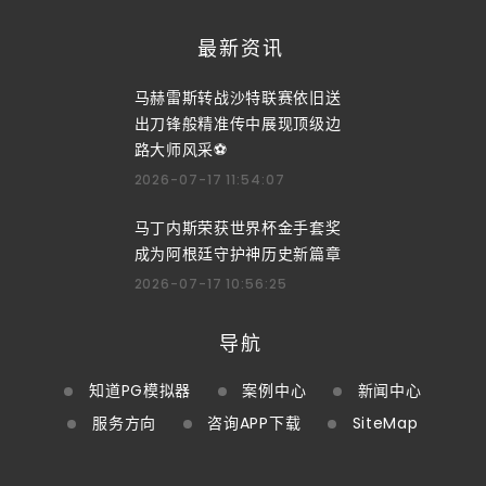
最新资讯
马赫雷斯转战沙特联赛依旧送
出刀锋般精准传中展现顶级边
路大师风采⚽️
2026-07-17 11:54:07
马丁内斯荣获世界杯金手套奖
成为阿根廷守护神历史新篇章
2026-07-17 10:56:25
导航
知道PG模拟器
案例中心
新闻中心
服务方向
咨询APP下载
SiteMap