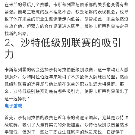
在米兰的最后几个赛季，卡斯蒂列霍与俱乐部的关系也变得有些
紧张。他与主教练的战术理念不合，缺乏足够的表现机会，也导
致了他在米兰的职业生涯逐渐走向低谷。尽管如此，米兰依然没
有放弃他，但双方的合作逐渐进入尾声，最终卡斯蒂列霍决定寻
找新的出路。
2、沙特低级别联赛的吸引
力
卡斯蒂列霍的转会选择沙特阿拉伯低级别联赛，这一举动让人感
到意外。沙特阿拉伯近年来吸引了不少欧洲大牌球员加盟，然而
低级别联赛的选择却与他此前在米兰的职业生涯大相径庭。那
么，沙特低级别联赛到底有哪些吸引力，使得卡斯蒂列霍做出了
这一选择呢？
电子游戏
首先，沙特阿拉伯的联赛在近年来的确逐渐崛起，尤其是沙特顶
级联赛，吸引了大量有实力的外援加盟。沙特低级别联赛虽然水
平较低，但对于一些处于职业生涯尾声的球员来说，它提供了一