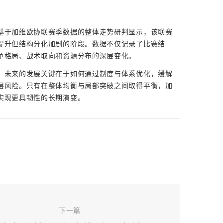
基于加维欧协联赛季数据的整体走势研判显示，该联赛
提升但结构分化加剧的阶段。数据不仅记录了比赛结
争格局、战术取向和资源分布的深层变化。
，未来的发展关键在于如何通过制度与体系优化，缓解
层风险。只有在整体均衡与局部突破之间取得平衡，加
实现更具韧性的长期演变。
下一篇