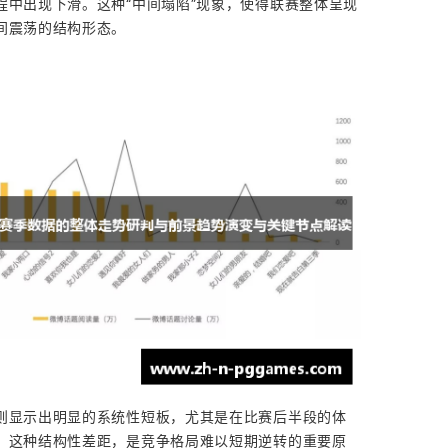
程中出现下滑。这种“中间塌陷”现象，使得联赛整体呈现
间震荡的结构形态。
则显示出明显的系统性短板，尤其是在比赛后半段的体
，这种结构性差距，是竞争格局难以短期逆转的重要原