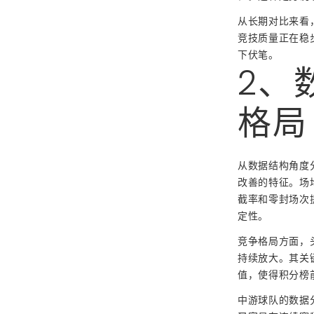
从长期对比来看
竞技质量正在稳
下伏笔。
2、
格局
从数据结构角度
改善的特征。场
截率和零封场次
定性。
竞争格局方面，
持续放大。其关
值，使得积分榜
中游球队的数据