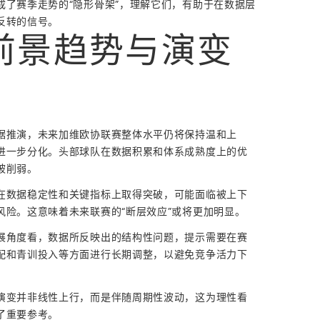
成了赛季走势的“隐形骨架”，理解它们，有助于在数据层
反转的信号。
前景趋势与演变
据推演，未来加维欧协联赛整体水平仍将保持温和上
进一步分化。头部球队在数据积累和体系成熟度上的优
被削弱。
在数据稳定性和关键指标上取得突破，可能面临被上下
风险。这意味着未来联赛的“断层效应”或将更加明显。
展角度看，数据所反映出的结构性问题，提示需要在赛
配和青训投入等方面进行长期调整，以避免竞争活力下
演变并非线性上行，而是伴随周期性波动，这为理性看
了重要参考。