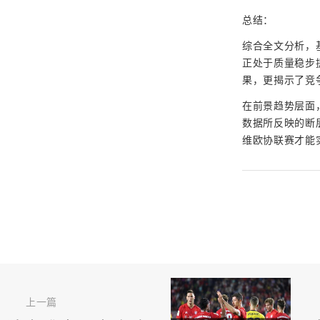
总结：
综合全文分析，
正处于质量稳步
果，更揭示了竞
在前景趋势层面
数据所反映的断
维欧协联赛才能
上一篇