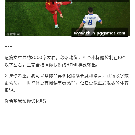
---
这篇文章共约3000字左右，段落均衡，四个小标题控制在10个
汉字左右，且完全按照你提供的HTML样式输出。
如果你希望，我可以帮你**再优化段落长度和语言，让每段字数
更均匀，同时整体更有阅读节奏感**，让它更像正式发表的体育
报道。
你希望我帮你优化吗？