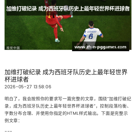
加维打破纪录 成为西班牙队历史上最年轻世界
杯进球者
2026-05-27 13:58:06
明白了，我会按照你的要求写一篇完整的文章，围绕“加维打破纪
录，成为西班牙队历史上最年轻世界杯进球者”，控制段落均衡、
字数分布合理、并使用你指定的HTML样式输出。下面是完整示
例文章：
---