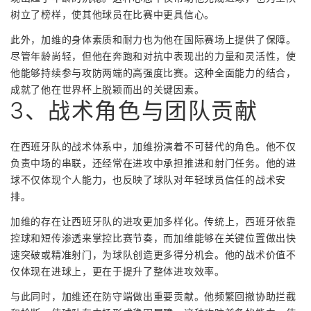
树立了榜样，使其他球员在比赛中更具信心。
此外，加维的身体素质和耐力也为他在国际赛场上提供了保障。
尽管年龄尚轻，但他在奔跑和对抗中表现出的力量和灵活性，使
他能够持续参与攻防两端的高强度比赛。这种全面能力的结合，
成就了他在世界杯上脱颖而出的关键因素。
3、战术角色与团队贡献
在西班牙队的战术体系中，加维扮演着不可替代的角色。他不仅
负责中场的串联，还经常在进攻中承担推进和射门任务。他的进
球不仅体现个人能力，也反映了球队对年轻球员信任的战术安
排。
加维的存在让西班牙队的进攻更加多样化。传统上，西班牙依靠
控球和短传渗透来掌控比赛节奏，而加维能够在关键位置做出快
速突破或精准射门，为球队创造更多得分机会。他的战术价值不
仅体现在进球上，更在于提升了整体进攻效率。
与此同时，加维还在防守端做出重要贡献。他频繁回撤协助拦截