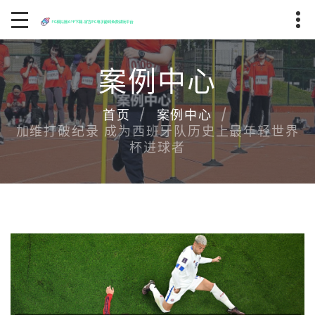
案例中心
首页
案例中心
加维打破纪录 成为西班牙队历史上最年轻世界
杯进球者