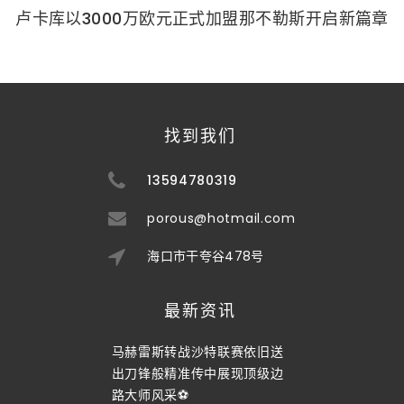
卢卡库以3000万欧元正式加盟那不勒斯开启新篇章
找到我们
13594780319
porous@hotmail.com
海口市干夸谷478号
最新资讯
马赫雷斯转战沙特联赛依旧送
出刀锋般精准传中展现顶级边
路大师风采⚽️