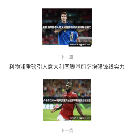
上一篇
利物浦重磅引入意大利国脚基耶萨增强锋线实力
下一篇