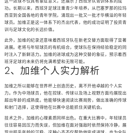
这一进球不仅具有象征意义，还展示了西班牙队青训体系的成
功。长期以来，西班牙足球注重青少年培养，从巴塞罗那的拉玛
西亚到全国各地的青年学院，涌现出一批又一批才华横溢的年轻
球员。加维正是这一体系下的杰出代表，他的成功证明了投资青
训与足球文化的长远价值。
此外，加维的纪录还意味着西班牙队在新老交替方面取得了显著
进展。老将与年轻球员的有机结合，使球队在保持经验稳定的同
时注入了新鲜活力。加维的进球成为这种交替的象征，预示着西
班牙足球的未来仍将充满希望和无限可能。
2、加维个人实力解析
加维之所以能够在世界杯上创造历史，离不开他卓越的个人实
力。作为中场球员，他在控球、传球以及场上视野方面均展现出
超出年龄的成熟度。他能够快速阅读比赛局势，做出准确的传球
和射门选择，这使得他在比赛中总能抓住关键机会。
技术之外，加维的心理素质同样出色。在重大比赛中，年轻球员
往往容易因压力而失误，但加维在面对强敌时依然保持冷静，展
现出超乎年龄的沉稳。这种心态不仅帮助他完成进球，也为全队