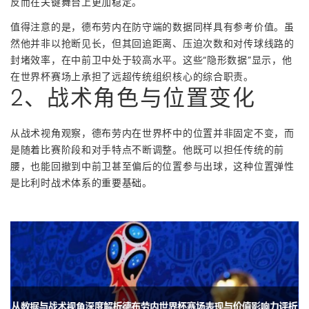
反而在关键舞台上更加稳定。
值得注意的是，德布劳内在防守端的数据同样具有参考价值。虽
然他并非以抢断见长，但其回追距离、压迫次数和对传球线路的
封堵效率，在中前卫中处于较高水平。这些“隐形数据”显示，他
在世界杯赛场上承担了远超传统组织核心的综合职责。
2、战术角色与位置变化
从战术视角观察，德布劳内在世界杯中的位置并非固定不变，而
是随着比赛阶段和对手特点不断调整。他既可以担任传统的前
腰，也能回撤到中前卫甚至偏后的位置参与出球，这种位置弹性
是比利时战术体系的重要基础。