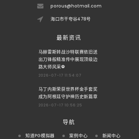
porous@hotmail.com
海口市干夸谷478号
最新资讯
马赫雷斯转战沙特联赛依旧送
出刀锋般精准传中展现顶级边
路大师风采⚽️
2026-07-17 11:54:07
马丁内斯荣获世界杯金手套奖
成为阿根廷守护神历史新篇章
2026-07-17 10:56:25
导航
知道PG模拟器
案例中心
新闻中心