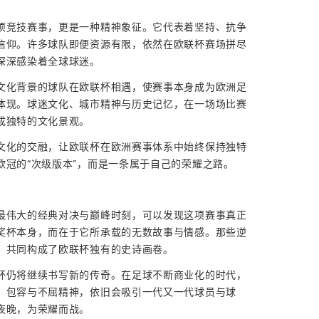
项竞技赛事，更是一种精神象征。它代表着坚持、抗争
信仰。许多球队即便资源有限，依然在欧联杯赛场拼尽
深深感染着全球球迷。
文化背景的球队在欧联杯相遇，使赛事本身成为欧洲足
体现。球迷文化、城市精神与历史记忆，在一场场比赛
成独特的文化景观。
文化的交融，让欧联杯在欧洲赛事体系中始终保持独特
欧冠的“次级版本”，而是一条属于自己的荣耀之路。
最伟大的经典对决与巅峰时刻，可以发现这项赛事真正
奖杯本身，而在于它所承载的无数故事与情感。那些逆
，共同构成了欧联杯独有的史诗画卷。
杯仍将继续书写新的传奇。在足球不断商业化的时代，
、包容与不屈精神，依旧会吸引一代又一代球员与球
夜晚，为荣耀而战。