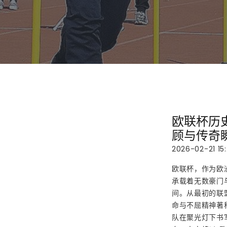
欧联杯历
顾与传奇
2026-02-21 15
欧联杯，作为欧
承载着无数豪门
间。从最初的联
命与不屈精神著
队在聚光灯下书