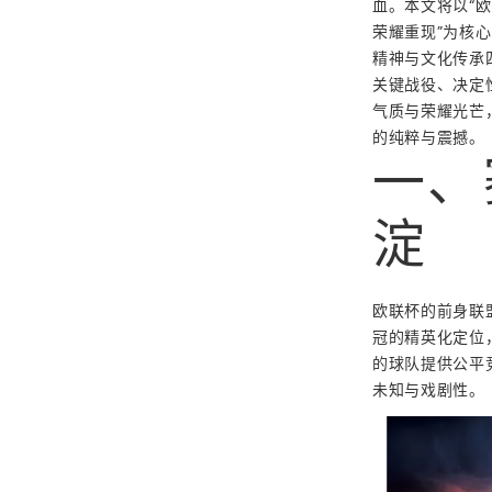
血。本文将以“
荣耀重现”为核
精神与文化传承
关键战役、决定
气质与荣耀光芒
的纯粹与震撼。
一、
淀
欧联杯的前身联
冠的精英化定位
的球队提供公平
未知与戏剧性。