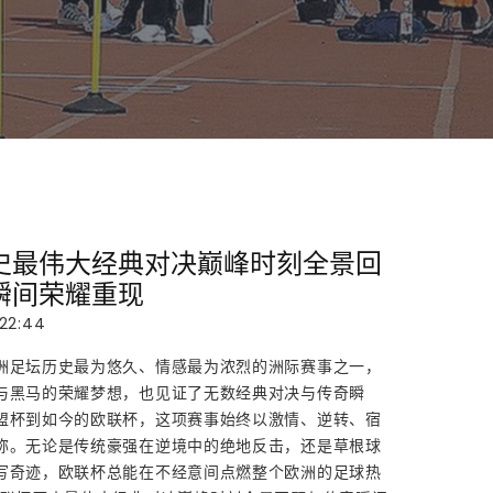
史最伟大经典对决巅峰时刻全景回
瞬间荣耀重现
:22:44
洲足坛历史最为悠久、情感最为浓烈的洲际赛事之一，
与黑马的荣耀梦想，也见证了无数经典对决与传奇瞬
盟杯到如今的欧联杯，这项赛事始终以激情、逆转、宿
称。无论是传统豪强在逆境中的绝地反击，还是草根球
写奇迹，欧联杯总能在不经意间点燃整个欧洲的足球热