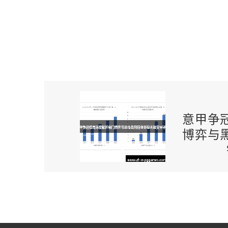
意甲争
博弈与