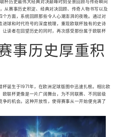
欧联杯历史最伟大经典对决巅峰时刻全景回顾与传奇瞬间
心，从赛事历史积淀、经典对决回顾、传奇人物书写以及
四个方面，系统回顾那些令人心潮澎湃的夜晚。通过对
性进球和时代符号的深度梳理，重现欧联杯独有的史诗
，让读者在回望历史的同时，再次感受那份属于欧联杯
赛事历史厚重积
盟杯诞生于1971年，在欧洲足球版图中迅速扎根。相比欧
，欧联杯更像是一片广阔舞台，为不同联赛、不同层级
竞争的机会。这种开放性，使得赛事从一开始便充满了