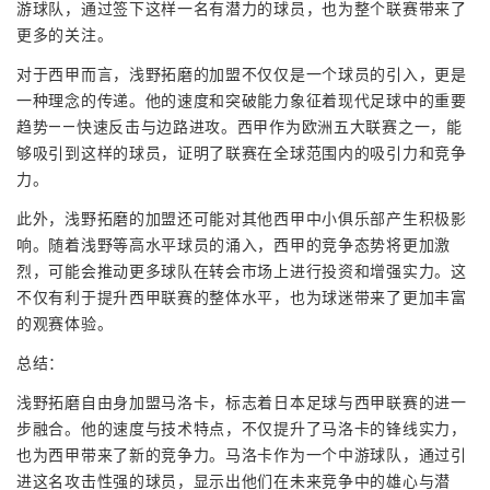
游球队，通过签下这样一名有潜力的球员，也为整个联赛带来了
更多的关注。
对于西甲而言，浅野拓磨的加盟不仅仅是一个球员的引入，更是
一种理念的传递。他的速度和突破能力象征着现代足球中的重要
趋势——快速反击与边路进攻。西甲作为欧洲五大联赛之一，能
够吸引到这样的球员，证明了联赛在全球范围内的吸引力和竞争
力。
此外，浅野拓磨的加盟还可能对其他西甲中小俱乐部产生积极影
响。随着浅野等高水平球员的涌入，西甲的竞争态势将更加激
烈，可能会推动更多球队在转会市场上进行投资和增强实力。这
不仅有利于提升西甲联赛的整体水平，也为球迷带来了更加丰富
的观赛体验。
总结：
浅野拓磨自由身加盟马洛卡，标志着日本足球与西甲联赛的进一
步融合。他的速度与技术特点，不仅提升了马洛卡的锋线实力，
也为西甲带来了新的竞争力。马洛卡作为一个中游球队，通过引
进这名攻击性强的球员，显示出他们在未来竞争中的雄心与潜