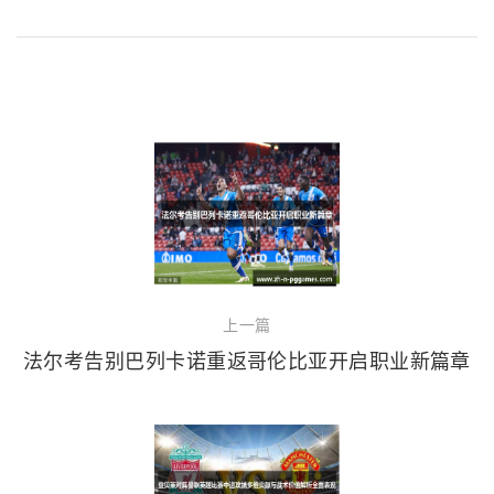
上一篇
法尔考告别巴列卡诺重返哥伦比亚开启职业新篇章