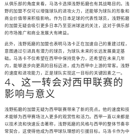
从俱乐部的角度来看，马洛卡选择浅野拓磨也有其战略目的。浅
野的加盟不仅可以增强球队的进攻火力，还能够为球队的形象和
商业价值带来积极影响。作为日本足球的代表性球员，浅野拓磨
的加盟无疑会吸引更多日本乃至亚洲球迷的关注，这对于俱乐部
的市场推广和商业发展大有裨益。
此外，浅野拓磨的加盟也表明马洛卡正在加速自己的重建过程，
意图通过引进具有潜力的球员，为球队未来的长远发展奠定基
础。马洛卡不仅希望在西甲中保持竞争力，还希望在未来几年
内，能够逐步向更高的目标迈进，成为西甲中上游的常客。浅野
的速度和进攻能力，正是球队实现这一目标的关键因素之一。
4、这一转会对西甲联赛的
影响与意义
浅野拓磨的加盟无疑为西甲联赛带来了新的亮点。他的速度和技
术能够为西甲赛场注入更多的观赏性和活力。西甲一直以来都是
以技术流和快速反击著称，浅野拓磨的风格与西甲的整体节奏非
常契合，这使得他成为西甲球队理想的引援目标。马洛卡作为中