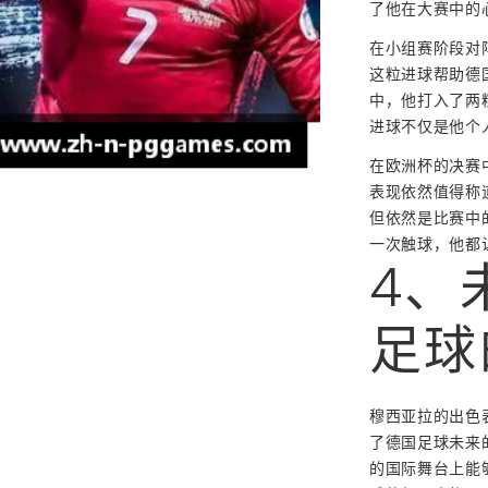
了他在大赛中的
在小组赛阶段对
这粒进球帮助德
中，他打入了两
进球不仅是他个
在欧洲杯的决赛
表现依然值得称
但依然是比赛中
一次触球，他都
4、
足球
穆西亚拉的出色
了德国足球未来
的国际舞台上能