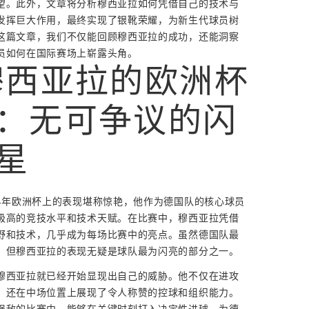
望。此外，文章将分析穆西亚拉如何凭借自己的技术与
发挥巨大作用，最终实现了银靴荣耀，为新生代球员树
这篇文章，我们不仅能回顾穆西亚拉的成功，还能洞察
员如何在国际赛场上崭露头角。
穆西亚拉的欧洲杯
：无可争议的闪
星
24年欧洲杯上的表现堪称惊艳，他作为德国队的核心球员
极高的竞技水平和技术天赋。在比赛中，穆西亚拉凭借
野和技术，几乎成为每场比赛中的亮点。虽然德国队最
，但穆西亚拉的表现无疑是球队最为闪亮的部分之一。
穆西亚拉就已经开始显现出自己的威胁。他不仅在进攻
，还在中场位置上展现了令人称赞的控球和组织能力。