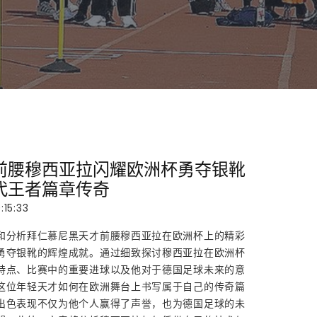
前腰穆西亚拉闪耀欧洲杯勇夺银靴
代王者篇章传奇
:15:33
和分析拜仁慕尼黑天才前腰穆西亚拉在欧洲杯上的精彩
勇夺银靴的辉煌成就。通过细致探讨穆西亚拉在欧洲杯
特点、比赛中的重要进球以及他对于德国足球未来的意
这位年轻天才如何在欧洲舞台上书写属于自己的传奇篇
出色表现不仅为他个人赢得了声誉，也为德国足球的未