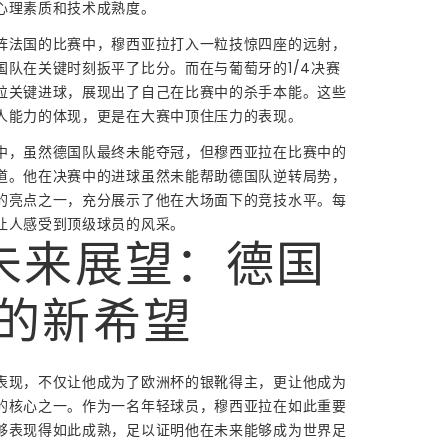
心理素质和技术成熟度。
阵法国的比赛中，穆西亚拉打入一粒技惊四座的远射，
国队在关键时刻扳平了比分。而在与葡萄牙的1/4决赛
粒关键进球，展现出了自己在比赛中的杀手本能。这些
人能力的体现，更是在大赛中顶住压力的表现。
中，虽然德国队最终未能夺冠，但穆西亚拉在比赛中的
道。他在决赛中的进球虽然未能帮助德国队逆转局势，
的亮点之一，充分展示了他在大场面下的竞技水平。每
让人感受到顶级球员的风采。
未来展望：德国
的新希望
表现，不仅让他成为了欧洲杯的银靴得主，更让他成为
的核心之一。作为一名年轻球员，穆西亚拉在如此重要
够表现得如此成熟，足以证明他在未来能够成为世界足