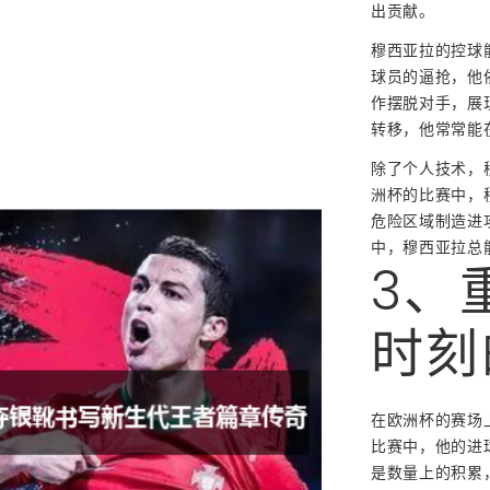
出贡献。
穆西亚拉的控球
球员的逼抢，他
作摆脱对手，展
转移，他常常能
除了个人技术，
洲杯的比赛中，
危险区域制造进
中，穆西亚拉总
3、
时刻
在欧洲杯的赛场
比赛中，他的进
是数量上的积累