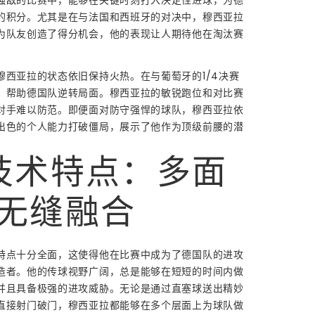
强敌的比赛中，能够在关键时刻打入决定性进球，为德
的积分。尤其是在与法国和西班牙的对决中，穆西亚拉
为队友创造了得分机会，他的表现让人期待他在淘汰赛
穆西亚拉的状态依旧保持火热。在与葡萄牙的1/4决赛
，帮助德国队逆转局面。穆西亚拉的敏锐跑位和对比赛
对手难以防范。即便面对防守强悍的球队，穆西亚拉依
出色的个人能力打破僵局，展示了他作为顶级前腰的潜
技术特点：多面
无缝融合
特点十分全面，这使得他在比赛中成为了德国队的进攻
造者。他的传球视野广阔，总是能够在短短的时间内做
并且具备极强的进攻威胁。无论是通过直塞球送出精妙
直接射门破门，穆西亚拉都能够在多个层面上为球队做