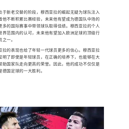
处于新老交替的阶段，穆西亚拉的崛起无疑为球队注入
着他不断积累比赛经验，未来他有望成为德国队中场的
更多的国际赛事中带领球队取得佳绩。穆西亚拉的个人
世界范围内的认可，未来他有望加入欧洲足球的顶级行
员之一。
亚拉的表现也给了年轻一代球员更多的信心。穆西亚拉
证明了即使是年轻球员，在正确的培养下，也能够在大
帮助国家队走向更高的荣誉。因此，他的成功不仅仅是
是德国足球的一大胜利。