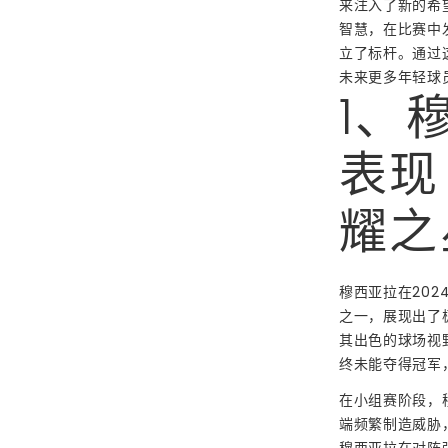
来注入了新的希
智慧，在比赛中
立了标杆。通过
未来更多年轻球
1、
表现
耀之
穆西亚拉在20
之一，展现出了
其出色的球场视
终未能夺得冠军
在小组赛阶段，
端频繁制造威胁