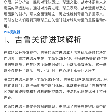
夺冠，并分析这一胜利对球队历史、球迷文化、战术体系和未来
发展的深远影响。通过对比赛过程、球员表现、战术运用以及心
理因素的剖析，可以全面理解这一历史性胜利背后的多重意义，
同时也让人们看到顶级球员在关键时刻对球队命运的重要推动作
用。
PG模拟器
1、吉鲁关键进球解析
在本场公开杯决赛中，吉鲁的两粒进球成为洛杉矶队获胜的决定
性因素。首粒进球发生在上半场第28分钟，他通过巧妙的跑位摆
脱防守球员，在禁区内冷静推射破门，为球队先拔头筹。这一进
球不仅提升了球队士气，也让对手在心理上承受巨大压力。
第二粒进球出现在下半场第63分钟，吉鲁接到队友精准传球后迅
速转身射门，球准确地击中球门死角。此球充分体现了吉鲁在禁
区内的敏锐嗅觉和对时机的把控能力，使洛杉矶队在比分上拉开
差距。
这两粒进球不仅仅是数据的体现，更展现了吉鲁在关键比赛中的