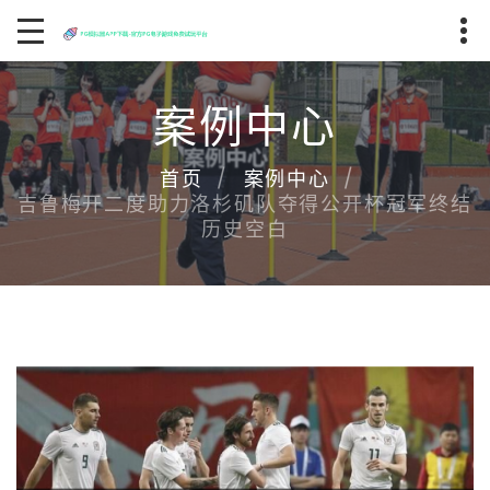
案例中心
首页
案例中心
吉鲁梅开二度助力洛杉矶队夺得公开杯冠军终结
历史空白