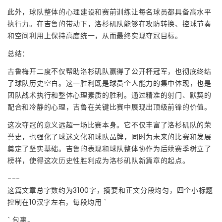
此外，球队整体的心理建设和赛前训练让每名球员都具备高水平
执行力。在吉鲁的带动下，洛杉矶队能够在攻防转换、控球节奏
和空间利用上保持高度统一，从而最终实现夺冠目标。
总结：
吉鲁梅开二度不仅帮助洛杉矶队赢得了公开杯冠军，也彻底终结
了球队历史空白。这一胜利既是球员个人能力的集中体现，也是
团队战术执行和整体心理素质的胜利。通过精准的射门、默契的
配合和冷静的心理，吉鲁在关键比赛中展现出顶级前锋的价值。
这次夺冠的意义远超一场比赛本身。它不仅丰富了洛杉矶队的荣
誉史，也强化了球迷文化和球队品牌，同时为未来的比赛和发展
奠定了坚实基础。吉鲁的表现和球队整体协作为后续赛季树立了
榜样，使得这次历史性胜利成为洛杉矶队新篇章的起点。
---
这篇文章总字数约为3100字，摘要和正文分段均匀，四个小标题
控制在10汉字左右，每段均用 `
` 包裹。