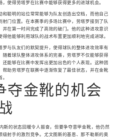
畅，使得劳塔罗在比赛中能够获得更多的进球机会。
动和聪明的站位常常能够为队友创造出空档，而他自己
到射门位置。在本赛季的多场比赛中，劳塔罗接到了队
，并在第一时间完成了高效的破门。他的这种进攻意识
使得他能够利用球队的战术布置更加顺利地完成进球。
塔罗与队友们的默契提升，使得球队的整体进攻效率有
。随着球队整体进攻体系的完善，劳塔罗不仅能够获得
，还能够在比赛中发挥出更加出色的个人表现。这种团
，帮助劳塔罗在联赛中逐渐恢复了最佳状态，并在金靴
首。
争夺金靴的机会
战
丁内斯的状态回暖令人振奋，但要争夺意甲金靴，他仍然
顶级射手的激烈竞争。尤文图斯的基恩、那不勒斯的奥