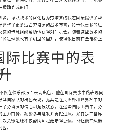
并精确完成射门。
进步，球队战术的优化也为劳塔罗的状态回暖提供了帮
端调整了更多适合劳塔罗的战术布置，给予他更多的进
快速的传球组织帮助他获得射门机会。随着这些战术的
罗的进球数也有了明显的回升，使得他目前在金靴榜上
。
国际比赛中的表
升
斯不仅在俱乐部层面表现出色，他在国际赛事中的表现同
根廷国家队的出色表现，尤其是在美洲杯和世界杯中的
升了劳塔罗的信心和竞技状态。在这些国际比赛中，劳
的主力前锋，频繁参与进攻并贡献进球。尤其是在世界
几次关键进球不仅帮助阿根廷走得更远，也让他在球迷
巩固。