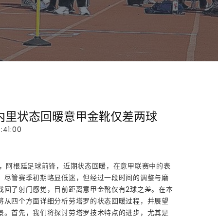
内里状态回暖意甲金靴仅差两球
:41:00
斯，阿根廷足球前锋，近期状态回暖，在意甲联赛中的表
。尽管赛季初期略显低迷，但经过一段时间的调整与磨
找回了射门感觉，目前距离意甲金靴仅有2球之差。在本
将从四个方面详细分析劳塔罗的状态回暖过程，并展望
景。首先，我们将探讨劳塔罗技术特点的进步，尤其是