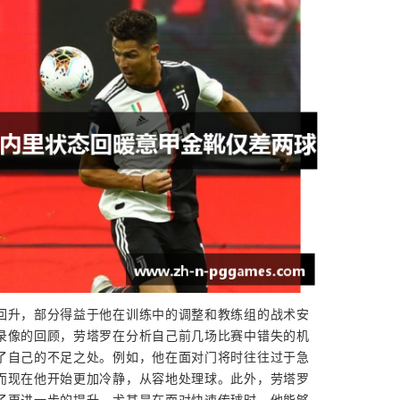
回升，部分得益于他在训练中的调整和教练组的战术安
录像的回顾，劳塔罗在分析自己前几场比赛中错失的机
了自己的不足之处。例如，他在面对门将时往往过于急
而现在他开始更加冷静，从容地处理球。此外，劳塔罗
了更进一步的提升，尤其是在面对快速传球时，他能够