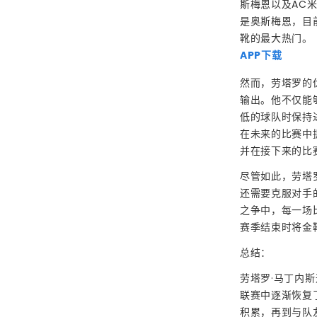
斯梅恩以及AC
是奥斯梅恩，目
靴的最大热门。
APP下载
然而，劳塔罗的
输出。他不仅能
低的球队时保持
在未来的比赛中
并在接下来的比
尽管如此，劳塔
还需要克服对手
之争中，每一场
赛季结束时将金
总结：
劳塔罗·马丁内
联赛中逐渐恢复
积累，再到与队