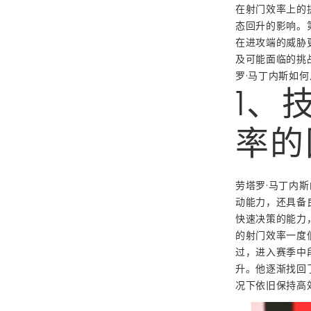
在射门效率上的
态回升的影响。
在进攻端的威胁
及可能面临的挑
罗·马丁内斯如
1、
率的
劳塔罗·马丁内
动能力，还具备
快速决策的能力
的射门效率一度
过，进入赛季中
升。他逐渐找回
况下依旧保持高