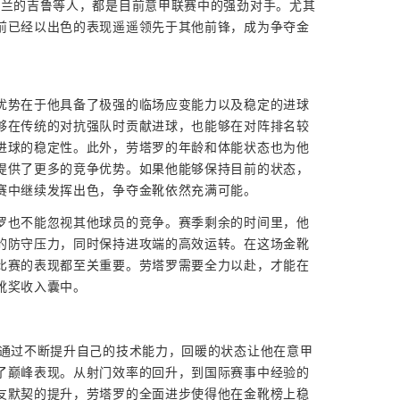
米兰的吉鲁等人，都是目前意甲联赛中的强劲对手。尤其
前已经以出色的表现遥遥领先于其他前锋，成为争夺金
优势在于他具备了极强的临场应变能力以及稳定的进球
够在传统的对抗强队时贡献进球，也能够在对阵排名较
进球的稳定性。此外，劳塔罗的年龄和体能状态也为他
提供了更多的竞争优势。如果他能够保持目前的状态，
赛中继续发挥出色，争夺金靴依然充满可能。
罗也不能忽视其他球员的竞争。赛季剩余的时间里，他
的防守压力，同时保持进攻端的高效运转。在这场金靴
比赛的表现都至关重要。劳塔罗需要全力以赴，才能在
靴奖收入囊中。
斯通过不断提升自己的技术能力，回暖的状态让他在意甲
了巅峰表现。从射门效率的回升，到国际赛事中经验的
友默契的提升，劳塔罗的全面进步使得他在金靴榜上稳