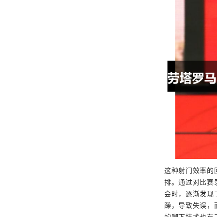
这种射门效率的
排。通过对比赛
会时，逐渐发现
躁，导致失误，
的脚下技术也有