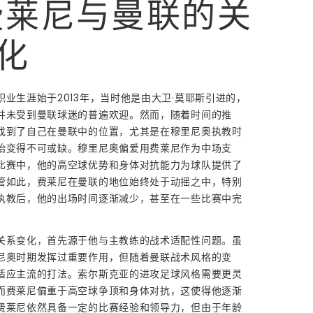
费莱尼与曼联的关
化
业生涯始于2013年，当时他是由大卫·莫耶斯引进的，
并未受到曼联球迷的普遍欢迎。然而，随着时间的推
找到了自己在曼联中的位置，尤其是在穆里尼奥执教时
始变得不可或缺。穆里尼奥偏爱用费莱尼作为中场支
比赛中，他的高空球优势和身体对抗能力为球队提供了
管如此，费莱尼在曼联的地位始终处于动摇之中，特别
执教后，他的出场时间逐渐减少，甚至在一些比赛中完
关系变化，首先源于他与主教练的战术适配性问题。虽
尼奥时期发挥过重要作用，但随着曼联战术风格的变
适应主流的打法。索尔斯克亚的进攻足球风格需要更灵
而费莱尼偏重于高空球争顶和身体对抗，这使得他逐渐
费莱尼依然具备一定的比赛经验和领导力，但由于年龄