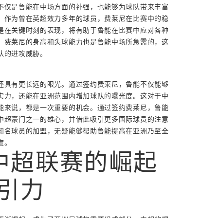
不仅是鲁能在中场方面的补强，也能够为球队带来丰富
。作为曾在英超效力多年的球员，费莱尼在比赛中的稳
是在关键时刻的表现，将有助于鲁能在比赛中应对各种
，费莱尼的身高和头球能力也是鲁能中场所急需的，这
队的进攻威胁。
还具有更长远的眼光。通过签约费莱尼，鲁能不仅能够
实力，还能在亚洲范围内增加球队的曝光度。这对于中
能来说，都是一次重要的机会。通过签约费莱尼，鲁能
中超豪门之一的雄心，并借此吸引更多国际球员的注意
知名球员的加盟，无疑能够帮助鲁能提高在亚洲乃至全
度。
中超联赛的崛起
引力