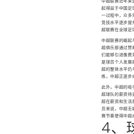
中超联赛近年来
起得益于中国足
一过程中，众多
竞技水平逐步提
超联赛在全球足
中超联赛的崛起
超俱乐部通过赞
们能够引进像费
是球员个人发展
超的整体水平仍
练，中超正逐步
此外，中超的吸
超球队的薪资待
超在薪资和生活
员来说，中超无
赛节奏使得中超
4、