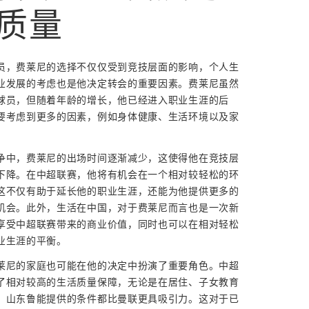
质量
员，费莱尼的选择不仅仅受到竞技层面的影响，个人生
业发展的考虑也是他决定转会的重要因素。费莱尼虽然
球员，但随着年龄的增长，他已经进入职业生涯的后
要考虑到更多的因素，例如身体健康、生活环境以及家
争中，费莱尼的出场时间逐渐减少，这使得他在竞技层
下降。在中超联赛，他将有机会在一个相对较轻松的环
这不仅有助于延长他的职业生涯，还能为他提供更多的
机会。此外，生活在中国，对于费莱尼而言也是一次新
享受中超联赛带来的商业价值，同时也可以在相对轻松
业生涯的平衡。
莱尼的家庭也可能在他的决定中扮演了重要角色。中超
了相对较高的生活质量保障，无论是在居住、子女教育
，山东鲁能提供的条件都比曼联更具吸引力。这对于已