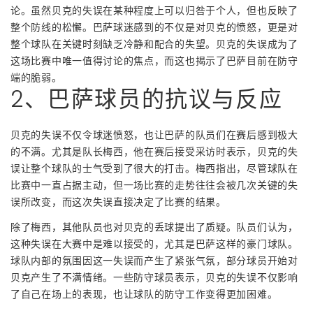
论。虽然贝克的失误在某种程度上可以归咎于个人，但也反映了
整个防线的松懈。巴萨球迷感到的不仅是对贝克的愤怒，更是对
整个球队在关键时刻缺乏冷静和配合的失望。贝克的失误成为了
这场比赛中唯一值得讨论的焦点，而这也揭示了巴萨目前在防守
端的脆弱。
2、巴萨球员的抗议与反应
贝克的失误不仅令球迷愤怒，也让巴萨的队员们在赛后感到极大
的不满。尤其是队长梅西，他在赛后接受采访时表示，贝克的失
误让整个球队的士气受到了很大的打击。梅西指出，尽管球队在
比赛中一直占据主动，但一场比赛的走势往往会被几次关键的失
误所改变，而这次失误直接决定了比赛的结果。
除了梅西，其他队员也对贝克的丢球提出了质疑。队员们认为，
这种失误在大赛中是难以接受的，尤其是巴萨这样的豪门球队。
球队内部的氛围因这一失误而产生了紧张气氛，部分球员开始对
贝克产生了不满情绪。一些防守球员表示，贝克的失误不仅影响
了自己在场上的表现，也让球队的防守工作变得更加困难。