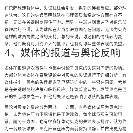
在巴萨球迷群体中，失误往往会引发一系列的连锁反应。部分球
迷认为，这样的失误表明球队在心理素质和稳定性方面存在不
足，无法在关键时刻顶住压力。而另一些球迷则表达了对俱乐部
管理层的不满，认为球队在人员引进方面存在问题，无法为贝克
这样的球员提供足够的支持。总的来说，球迷们的情绪较为复
杂，他们既有对贝克个人的批评，也有对球队整体表现的失望。
4、媒体的报道与舆论反响
媒体在报道这次事件时也集中讨论了贝克的失误对巴萨的影响。
大部分体育媒体在赛后评论中对贝克的失误进行了详细分析，有
媒体指出，贝克的失误暴露了巴萨防守中的一些潜在问题，尤其
是在关键时刻的决策和临场反应。媒体普遍认为，尽管贝克是巴
萨的核心球员之一，但他的失误还是影响了球队的整体表现。
舆论对贝克的反应分为两派，一方面，有些媒体试图为贝克辩
护，认为他在压力下犯错也是正常现象，每个球员都有可能犯
错。而另一方面，也有很多媒体对贝克的失误表示批评，认为作
为一名顶级球员，贝克应该在压力面前保持冷静，并做出更为精