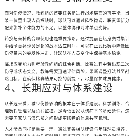
面对伤停情况，教练组的首要任务是进行战术层面的再平衡。当
某一位置出现人员短缺时，球队可以通过阵型微调、职责重新分
配来弥补个体能力的不足，以整体协作对冲单点劣势。
轮换与替补的合理使用也是重要策略。通过提前在热身赛或集训
中给予替补球员足够的战术适应时间，可以在正式比赛中降低因
伤停带来的突发性冲击，让球队在人员变化中保持基本稳定。
临场应变能力则考验教练组的综合判断。比赛过程中若出现二次
伤停或状态突变，教练需要迅速评估风险，果断调整打法甚至战
略目标，在确保比赛结果可控的前提下，尽量保护球员健康。
4、长期应对与体系建设
从长远来看，减少伤停影响的根本在于体系建设。科学训练、合
理赛程管理以及负荷监控，是降低国家队伤病率的基础条件。这
需要国家队与俱乐部之间形成更顺畅的信息共享机制。
人才储备同样是重要一环。通过完善梯队建设与年轻球员培养，