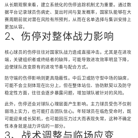
从长期观察来看，建立系统化的伤停追踪机制尤为重要。通过数
据平台记录球员伤病史、复出时间与复发概率，国家队能够在大
赛周期前就对潜在风险有所预判，从而在名单选择与集训安排上
更加从容。
2、伤停对整体战力影响
核心球员的伤停往往对国家队战力造成直接冲击。尤其是在进攻
端，关键组织者或终结者的缺阵，可能导致进攻效率明显下降，
迫使球队改变原有的进攻节奏与配合方式。
防守端的伤停影响则更具隐蔽性。中后卫或防守型中场的缺席，
可能不会立刻体现在比分上，但在整体站位、协防默契以及防守
稳定性方面，往往会逐步暴露问题，增加球队被针对的风险。
此外，伤停还会对球队心理层面产生影响。主力球员受伤不仅削
弱场上实力，也可能打击团队信心。年轻球员在临危受命时，既
可能迎来成长契机，也可能因压力过大而表现失常，这种不确定
性本身就是战力评估的一部分。
3、战术调整与临场应变