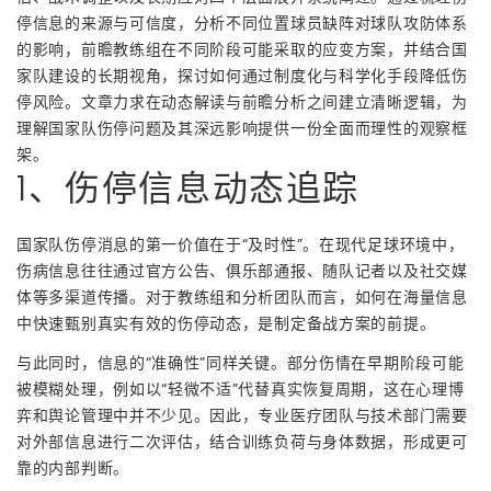
停信息的来源与可信度，分析不同位置球员缺阵对球队攻防体系
的影响，前瞻教练组在不同阶段可能采取的应变方案，并结合国
家队建设的长期视角，探讨如何通过制度化与科学化手段降低伤
停风险。文章力求在动态解读与前瞻分析之间建立清晰逻辑，为
理解国家队伤停问题及其深远影响提供一份全面而理性的观察框
架。
1、伤停信息动态追踪
国家队伤停消息的第一价值在于“及时性”。在现代足球环境中，
伤病信息往往通过官方公告、俱乐部通报、随队记者以及社交媒
体等多渠道传播。对于教练组和分析团队而言，如何在海量信息
中快速甄别真实有效的伤停动态，是制定备战方案的前提。
与此同时，信息的“准确性”同样关键。部分伤情在早期阶段可能
被模糊处理，例如以“轻微不适”代替真实恢复周期，这在心理博
弈和舆论管理中并不少见。因此，专业医疗团队与技术部门需要
对外部信息进行二次评估，结合训练负荷与身体数据，形成更可
靠的内部判断。