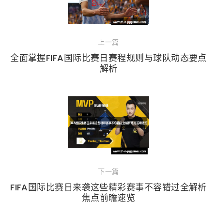
上一篇
全面掌握FIFA国际比赛日赛程规则与球队动态要点
解析
下一篇
FIFA国际比赛日来袭这些精彩赛事不容错过全解析
焦点前瞻速览