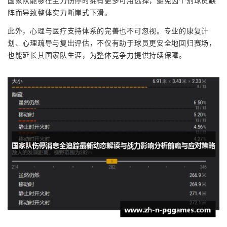
国家队能够在主力伤停时拥有更多可用选择，避免因个别球员缺
阵而导致整体实力断崖式下滑。
此外，心理与医疗支持体系的完善也不可忽视。专业的康复计
划、心理疏导与复出评估，不仅有助于球员更安全地回归赛场，
也能延长其国家队生涯，为整体竞争力提供持续保障。