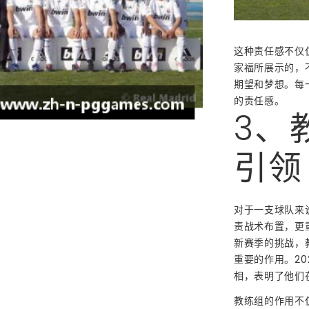
这种责任感不仅
家福所展示的，
期望和梦想。每
的责任感。
3、
引领
对于一支球队来
责战术布置，更
新赛季的挑战，
重要的作用。20
相，表明了他们
教练组的作用不