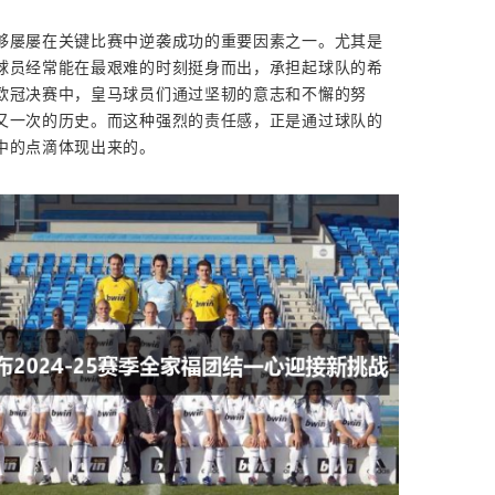
够屡屡在关键比赛中逆袭成功的重要因素之一。尤其是
球员经常能在最艰难的时刻挺身而出，承担起球队的希
欧冠决赛中，皇马球员们通过坚韧的意志和不懈的努
又一次的历史。而这种强烈的责任感，正是通过球队的
中的点滴体现出来的。