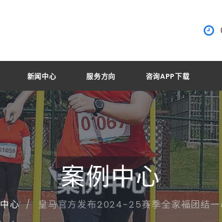
新闻中心
服务方向
咨询APP下载
案例中心
皇马官方发布2024-25赛季全家福团结
例中心