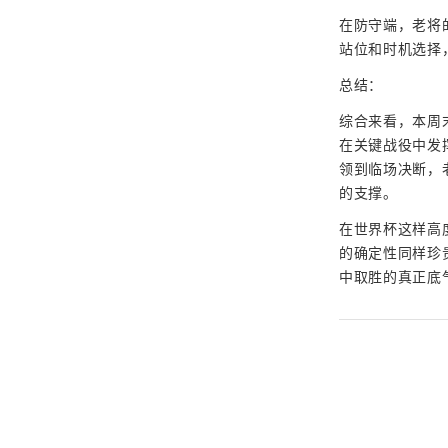
在防守端，老将
站位和时机选择
总结：
综合来看，本周
在关键战役中发
领到临场决断，
的支撑。
在世界杯这样高
的确定性同样珍
中取胜的真正底