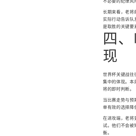
不必要的纪律风
长期来看，老将
实际行动告诉队
是取胜的关键要
四、
现
世界杯关键战往
集中的体现。本
将的即时判断。
当比赛走势与预
单有效的选择降
在进攻端，老将
试。他们不会被
衡。