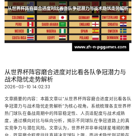
从世界杯阵容磨合进度对比看各队争冠潜力与
战术隐忧走势解析
2026-03-10 14:02:33
文章摘要的内容：本篇文章以“从世界杯阵容磨合进度对比看各队
争冠潜力与战术隐忧走势解析”为核心视角，系统梳理各支世界杯
热门球队在备战周期中的阵容稳定性、人员适配度与战术成熟
度，通过横向对比与纵向分析，揭示不同球队在争冠道路上的真
实竞争力与潜在风险。文章认为，世界杯并非单纯球星堆砌的舞
台，阵容磨合程度往往直接决定球队上限，而战术隐忧则可能在