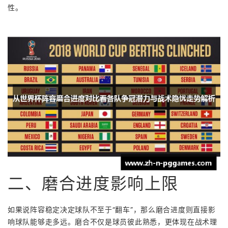
性。
二、磨合进度影响上限
如果说阵容稳定决定球队不至于“翻车”，那么磨合进度则直接影
响球队能够走多远。磨合不仅是球员彼此熟悉，更体现在战术理