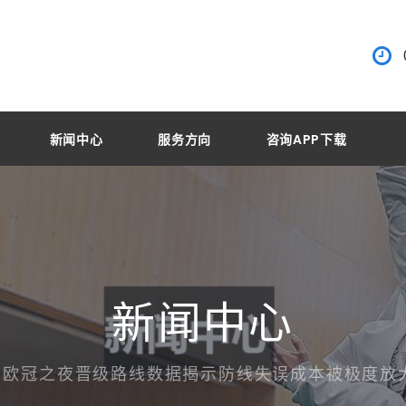
新闻中心
服务方向
咨询APP下载
新闻中心
欧冠之夜晋级路线数据揭示防线失误成本被极度放