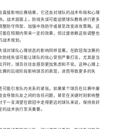
会直接影响比赛结果，它还会对球队的战术布局和心理
响。战术层面上，防线失误可能迫使球队教练进行更多
调整防守阵型、加强中场防守或甚至改变进攻策略。这
可能在短期内带来一定的效果，但过度依赖这些调整也
的战术规划。
失误对球队心理状态的影响同样显著。在欧冠淘汰赛的
次防线失误可能让球队的信心受到严重打击，尤其是当
拉开时，球员往往会感到更加焦虑和不安。这种心理上
比赛的后续阶段影响球员的表现，进而导致更多的失
还可能引发队内关系的紧张。如果某个球员在比赛中屡
能会导致队友之间的信任问题，甚至在关键时刻影响整
对于一支渴望在欧冠中走得更远的球队来说，保持良好
定的战术执行至关重要。