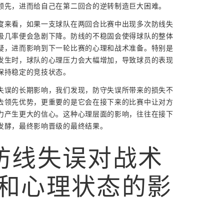
领先，进而给自己在第二回合的逆转制造巨大困难。
度来看，如果一支球队在两回合比赛中出现多次防线失
级几率便会急剧下降。防线的不稳固会使得球队的整体
疑，进而影响到下一轮比赛的心理和战术准备。特别是
发生时，球队的心理压力会大幅增加，导致球员的表现
保持稳定的竞技状态。
失误的长期影响，我们发现，防守失误所带来的损失不
去领先优势，更重要的是它会在接下来的比赛中让对方
力产生更大的信心。这种心理层面的影响，往往在接下
发酵，最终影响晋级的最终结果。
防线失误对战术
和心理状态的影