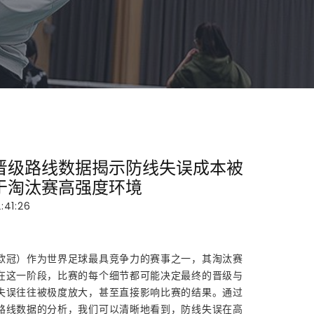
晋级路线数据揭示防线失误成本被
于淘汰赛高强度环境
:41:26
欧冠）作为世界足球最具竞争力的赛事之一，其淘汰赛
在这一阶段，比赛的每个细节都可能决定最终的晋级与
失误往往被极度放大，甚至直接影响比赛的结果。通过
路线数据的分析，我们可以清晰地看到，防线失误在高