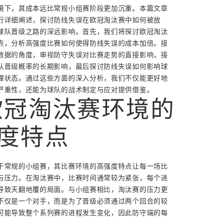
境下，其成本远比常规小组赛阶段更加沉重。本篇文章
行详细阐述，探讨防线失误在欧冠淘汰赛中如何被放
球队晋级之路的深远影响。首先，我们将探讨欧冠淘汰
点，分析高强度比赛如何使得防线失误的成本加倍。接
数据的角度，审视防守失误对比赛走势的直接影响，接
队晋级概率的长期影响，最后探讨防线失误如何影响球
理状态。通过这些方面的深入分析，我们不仅能更好地
严重性，还能为球队的战术制定与应对提供借鉴。
欧冠淘汰赛环境的
度特点
于常规的小组赛，其比赛环境的高强度特点让每一场比
与压力。在淘汰赛中，比赛时间通常较为紧张，每个进
导致天翻地覆的局面。与小组赛相比，淘汰赛的压力更
不仅是一个对手，而是为了晋级必须通过两个回合的较
可能导致整个系列赛的进程发生变化，因此防守端的每