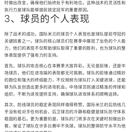
时做出改变，确保他们始终处于有利地位。这种战术的灵活性和
执行力是球队能够提前锁定冠军的重要原因。
3、球员的个人表现
除了战术的成功，国际米兰的球员个人表现也是球队提前夺冠的
关键因素之一。球队的核心球员们在赛季中展现了出色的个人能
力，他们的表现不仅帮助球队取得了重要的胜利，也为球队的整
体表现提供了强有力的支持。
首先，球队的攻击核心在本赛季大放异彩。无论是前锋，还是中
场球员，他们在进攻端的表现都无可挑剔。球队的前锋通过精妙
的跑位和强大的终结能力，不仅频频为球队打入关键进球，还能
够为队友创造出更多的进攻机会。中场球员则通过精准的传球和
组织，不断为进攻提供支持，确保球队进攻体系的顺畅运转。
其次，防线球员的稳定表现同样值得称赞。国际米兰的后防线几
乎没有给对手任何机会，后卫球员的冷静和稳健是球队防守体系
稳固的基石。更为重要的是，球队的门将多次在关键时刻做出扑
救，保证了球队在许多比赛中不失球。球队的整体防守水平为他