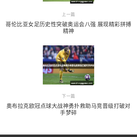
上一篇
哥伦比亚女足历史性突破奥运会八强 展现精彩拼搏
精神
下一篇
奥布拉克欧冠点球大战神勇扑救助马竞晋级打破对
手梦碎