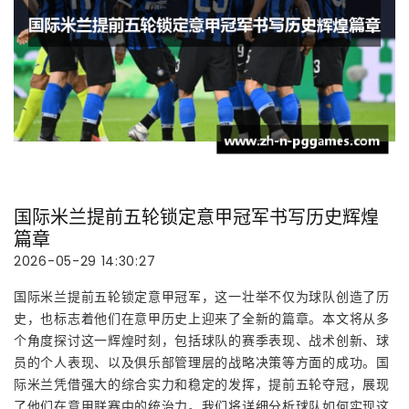
国际米兰提前五轮锁定意甲冠军书写历史辉煌
篇章
2026-05-29 14:30:27
国际米兰提前五轮锁定意甲冠军，这一壮举不仅为球队创造了历
史，也标志着他们在意甲历史上迎来了全新的篇章。本文将从多
个角度探讨这一辉煌时刻，包括球队的赛季表现、战术创新、球
员的个人表现、以及俱乐部管理层的战略决策等方面的成功。国
际米兰凭借强大的综合实力和稳定的发挥，提前五轮夺冠，展现
了他们在意甲联赛中的统治力。我们将详细分析球队如何实现这