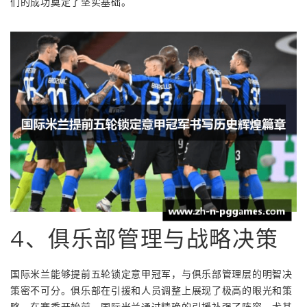
们的成功奠定了坚实基础。
4、俱乐部管理与战略决策
国际米兰能够提前五轮锁定意甲冠军，与俱乐部管理层的明智决
策密不可分。俱乐部在引援和人员调整上展现了极高的眼光和策
略。在赛季开始前，国际米兰通过精确的引援补强了阵容，尤其