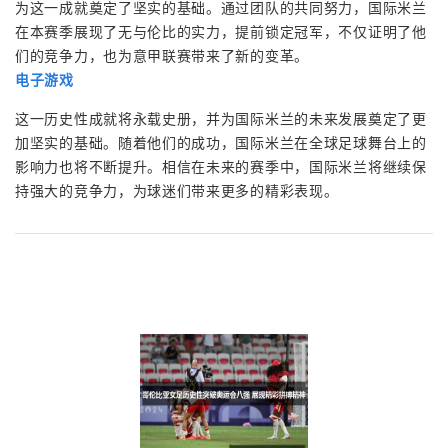
为这一成就奠定了坚实的基础。通过团队的共同努力，国际米兰
在本赛季展现了无与伦比的实力，提前锁定冠军，不仅证明了他
们的竞争力，也为意甲联赛带来了新的变革。
电子游戏
这一历史性成就将永载史册，并为国际米兰的未来发展奠定了更
加坚实的基础。随着他们的成功，国际米兰在全球足球舞台上的
影响力也将不断提升。相信在未来的赛季中，国际米兰将继续保
持强大的竞争力，为球迷们带来更多的精彩表现。