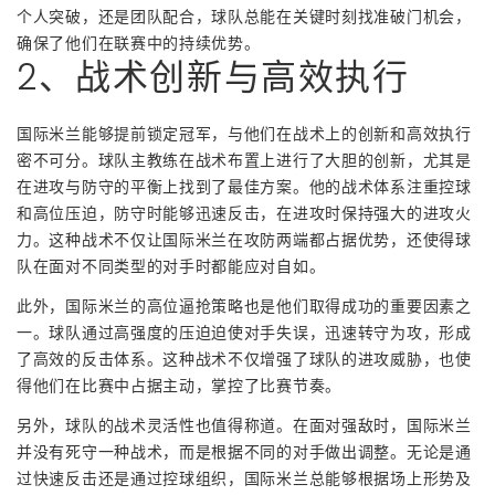
个人突破，还是团队配合，球队总能在关键时刻找准破门机会，
确保了他们在联赛中的持续优势。
2、战术创新与高效执行
国际米兰能够提前锁定冠军，与他们在战术上的创新和高效执行
密不可分。球队主教练在战术布置上进行了大胆的创新，尤其是
在进攻与防守的平衡上找到了最佳方案。他的战术体系注重控球
和高位压迫，防守时能够迅速反击，在进攻时保持强大的进攻火
力。这种战术不仅让国际米兰在攻防两端都占据优势，还使得球
队在面对不同类型的对手时都能应对自如。
此外，国际米兰的高位逼抢策略也是他们取得成功的重要因素之
一。球队通过高强度的压迫迫使对手失误，迅速转守为攻，形成
了高效的反击体系。这种战术不仅增强了球队的进攻威胁，也使
得他们在比赛中占据主动，掌控了比赛节奏。
另外，球队的战术灵活性也值得称道。在面对强敌时，国际米兰
并没有死守一种战术，而是根据不同的对手做出调整。无论是通
过快速反击还是通过控球组织，国际米兰总能够根据场上形势及