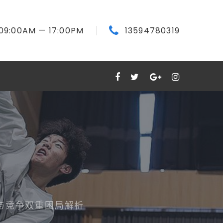
09:00
AM
— 17:00
PM
13594780319
与竞争双重困局解析