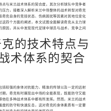
特点与米兰战术体系的契合度，其次分析球队中竞争者
的压力，接着深入解析米兰中场整体的战术转型对奇克
结奇克自身的竞技状态、伤病困扰等因素对其地位变化
过这四个方面的阐述，本文试图全面解读奇克从主力球
的原因，并从中发现现代足球中球员与战术、竞争之间
奇克的技术特点与
战术体系的契合
包括较强的身体对抗能力、精准的传球以及一定的远射
时期，奇克有时展现出中场的全能表现，既能防守又能
得他在多种战术体系中都有所发挥。然而，米兰的战术
强度的防守和快速反击，这对奇克的身体素质有一定要