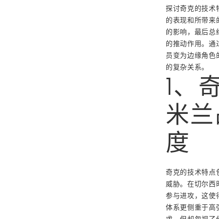
探讨奇克的技术
的表现和所带来
的影响，最后总
的推动作用。通
员变为边缘角色
的复杂关系。
1、
米兰
度
奇克的技术特点
威胁。在切尔西
参与进攻，这使
体系更侧重于高