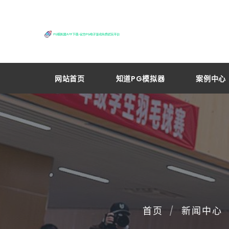
网站首页
知道PG模拟器
案例中心
首页
新闻中心