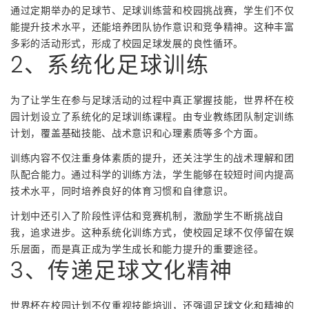
通过定期举办的足球节、足球训练营和校园挑战赛，学生们不仅
能提升技术水平，还能培养团队协作意识和竞争精神。这种丰富
多彩的活动形式，形成了校园足球发展的良性循环。
2、系统化足球训练
为了让学生在参与足球活动的过程中真正掌握技能，世界杯在校
园计划设立了系统化的足球训练课程。由专业教练团队制定训练
计划，覆盖基础技能、战术意识和心理素质等多个方面。
训练内容不仅注重身体素质的提升，还关注学生的战术理解和团
队配合能力。通过科学的训练方法，学生能够在较短时间内提高
技术水平，同时培养良好的体育习惯和自律意识。
计划中还引入了阶段性评估和竞赛机制，激励学生不断挑战自
我，追求进步。这种系统化训练方式，使校园足球不仅停留在娱
乐层面，而是真正成为学生成长和能力提升的重要途径。
3、传递足球文化精神
世界杯在校园计划不仅重视技能培训，还强调足球文化和精神的