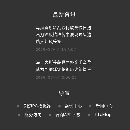
最新资讯
马赫雷斯转战沙特联赛依旧送
出刀锋般精准传中展现顶级边
路大师风采⚽️
2026-07-17 11:54:07
马丁内斯荣获世界杯金手套奖
成为阿根廷守护神历史新篇章
2026-07-17 10:56:25
导航
知道PG模拟器
案例中心
新闻中心
服务方向
咨询APP下载
SiteMap