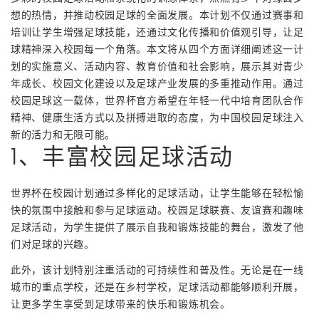
想的热情，并推动校园足球的全面发展。本计划不仅通过赛事和
培训让学生增强足球技能，还通过文化传播和价值观引导，让足
球精神深入校园每一个角落。本文将从四个方面详细阐述这一计
划的实施意义、活动内容、教育价值和社会影响，展示其对青少
年成长、校园文化建设以及足球产业发展的多重推动作用。通过
校园足球这一载体，世界杯官方希望在年轻一代中培育团队合作
精神、健康生活方式以及拼搏进取的态度，为中国校园足球注入
新的活力和无限可能。
1、丰富校园足球活动
世界杯在校园计划通过多样化的足球活动，让学生能够在轻松愉
快的氛围中接触和参与足球运动。校园足球联赛、友谊赛和趣味
足球活动，为学生提供了展示自我和锻炼技能的舞台，激发了他
们对足球的兴趣。
此外，该计划特别注重活动的可持续性和普及性。无论是在一线
城市的重点学校，还是在乡村学校，足球活动都能够顺利开展，
让更多学生享受到足球带来的快乐和锻炼机会。