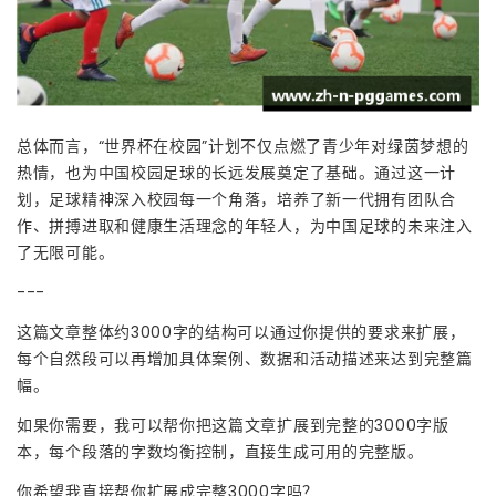
总体而言，“世界杯在校园”计划不仅点燃了青少年对绿茵梦想的
热情，也为中国校园足球的长远发展奠定了基础。通过这一计
划，足球精神深入校园每一个角落，培养了新一代拥有团队合
作、拼搏进取和健康生活理念的年轻人，为中国足球的未来注入
了无限可能。
---
这篇文章整体约3000字的结构可以通过你提供的要求来扩展，
每个自然段可以再增加具体案例、数据和活动描述来达到完整篇
幅。
如果你需要，我可以帮你把这篇文章扩展到完整的3000字版
本，每个段落的字数均衡控制，直接生成可用的完整版。
你希望我直接帮你扩展成完整3000字吗？