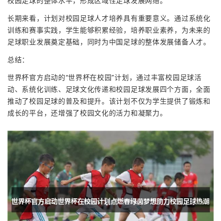
校园足球的整体水平，形成区域性足球发展网络。
长期来看，计划对校园足球人才培养具有重要意义。通过系统化
训练和赛事实践，学生能够积累经验，培养职业素养，为未来的
足球职业发展奠定基础，同时为中国足球的整体发展储备人才。
总结：
世界杯官方启动的“世界杯在校园”计划，通过丰富校园足球活
动、系统化训练、足球文化传递和校园足球发展四个方面，全面
推动了校园足球的普及和提升。该计划不仅为学生提供了锻炼和
成长的平台，还增强了校园文化的活力和凝聚力。