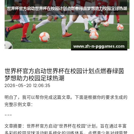
世界杯官方启动世界杯在校园计划点燃春绿茵
梦想助力校园足球热潮
2026-05-20 12:06:35
明白了，我可以帮你完成这篇文章。下面是根据你的要求生成的
完整示例文章：
---
文章摘要：世界杯官方启动“世界杯在校园”计划，旨在通过丰富
多彩的校园足球活动和系统化的训练体系，点燃青少年对绿茵梦