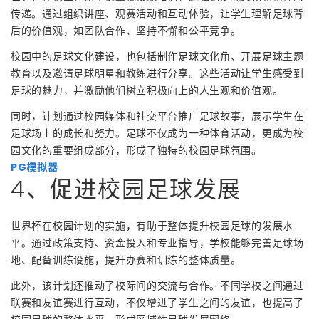
传递。通过组织讲座、观赛活动和互动体验，让学生理解足球背
后的价值观，如团队合作、坚持不懈和公平竞争。
校园中的足球文化建设，也包括制作足球文化角、开展足球主题
教育以及邀请足球明星和教练进行分享。这些活动让学生感受到
足球的魅力，并激励他们树立积极向上的人生观和价值观。
同时，计划通过校园媒体和社交平台推广足球故事，展示学生在
足球场上的成长和努力。足球不仅成为一种体育活动，更成为校
园文化的重要组成部分，形成了独特的校园足球氛围。
PG模拟器
4、促进校园足球发展
世界杯在校园计划的实施，有助于整体提升校园足球的发展水
平。通过政策支持、资金投入和专业指导，学校能够完善足球场
地、配备训练设施，提升办赛和训练的整体质量。
此外，该计划还推动了校际间的交流与合作。不同学校之间通过
联赛和友谊赛进行互动，不仅增进了学生之间的友谊，也提高了