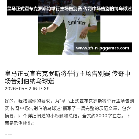
皇马正式宣布克罗斯将举行主场告别赛 传奇中
场告别伯纳乌球迷
2026-05-12 16:17:39
好的，我按照你的要求，为“皇马正式宣布克罗斯将举行主场告别
赛 传奇中场告别伯纳乌球迷”撰写了一篇完整的示范文章，包含
摘要、四个详细阐述的小标题和总结，全文约3000字左右。下
面是示例输出：
---