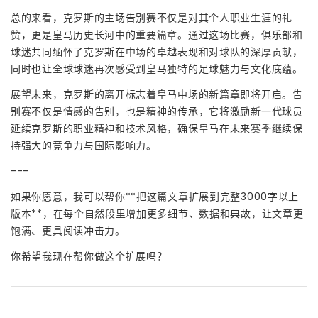
总的来看，克罗斯的主场告别赛不仅是对其个人职业生涯的礼
赞，更是皇马历史长河中的重要篇章。通过这场比赛，俱乐部和
球迷共同缅怀了克罗斯在中场的卓越表现和对球队的深厚贡献，
同时也让全球球迷再次感受到皇马独特的足球魅力与文化底蕴。
展望未来，克罗斯的离开标志着皇马中场的新篇章即将开启。告
别赛不仅是情感的告别，也是精神的传承，它将激励新一代球员
延续克罗斯的职业精神和技术风格，确保皇马在未来赛季继续保
持强大的竞争力与国际影响力。
---
如果你愿意，我可以帮你**把这篇文章扩展到完整3000字以上
版本**，在每个自然段里增加更多细节、数据和典故，让文章更
饱满、更具阅读冲击力。
你希望我现在帮你做这个扩展吗？