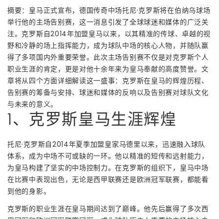
摘要：皇马正式宣布，德国传奇中场托尼·克罗斯将在伯纳乌球场
举行他的主场告别赛，这一消息引发了全球球迷和媒体的广泛关
注。克罗斯自2014年加盟皇马以来，以其精准的传球、卓越的视
野和冷静的场上指挥能力，成为球队中场的核心人物，并随队赢
得了多项国内外重要荣誉。此次主场告别赛不仅是对克罗斯个人
职业生涯的肯定，更是对他十余年来为皇马奉献的高度赞誉。文
章将从四个方面详细解读这一盛事：克罗斯在皇马的辉煌历程、
告别赛的筹备与安排、球迷和媒体的反响以及告别赛对球队文化
与未来的意义。
1、克罗斯皇马生涯辉煌
托尼·克罗斯自2014年夏季加盟皇家马德里以来，迅速融入球队
体系，成为中场不可或缺的一环。他以精准的短传和远射能力，
为皇马构建了坚实的中场控制力。在克罗斯的组织下，皇马中场
在比赛中表现出色，无论是西甲联赛还是欧洲冠军联赛，都能看
到他的身影。
克罗斯的职业生涯在皇马期间达到了巅峰。他先后赢得了多次西