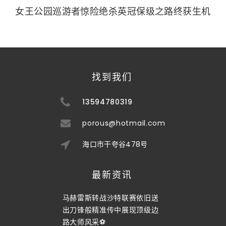
女王公园巡游者惊险绝杀英冠保级之路终获生机
找到我们
13594780319
porous@hotmail.com
海口市干夸谷478号
最新资讯
马赫雷斯转战沙特联赛依旧送
出刀锋般精准传中展现顶级边
路大师风采⚽️