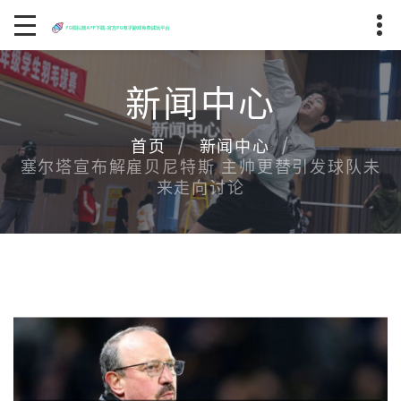
新闻中心
首页
新闻中心
塞尔塔宣布解雇贝尼特斯 主帅更替引发球队未
来走向讨论