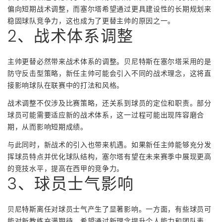
偏向短期战术调整，而塞尔塔希望通过更具建设性的长期规划来
稳固球队竞争力，这也成为了更替主帅的原因之一。
2、战术体系调整
主帅更替必然带来战术体系的调整。贝尼特斯在塞尔塔采用的是
防守反击型策略，新任主帅可能会引入不同的战术理念，这将直
接影响球队在联赛中的打法和风格。
战术调整不仅涉及比赛策略，还关系到球员的定位和职责。部分
球员可能需要适应新的战术体系，这一过程可能出现阵容磨合
期，从而影响短期成绩。
与此同时，新战术的引入也带来机遇。如果新任主帅能够充分发
挥球员特点并优化球队结构，塞尔塔有望在未来赛季中展现更高
的竞技水平，提高在西甲的竞争力。
3、球员士气影响
贝尼特斯离任对球员士气产生了显著影响。一方面，有些球员可
能对新教练充满期待，希望通过新理念提升个人能力和团队表