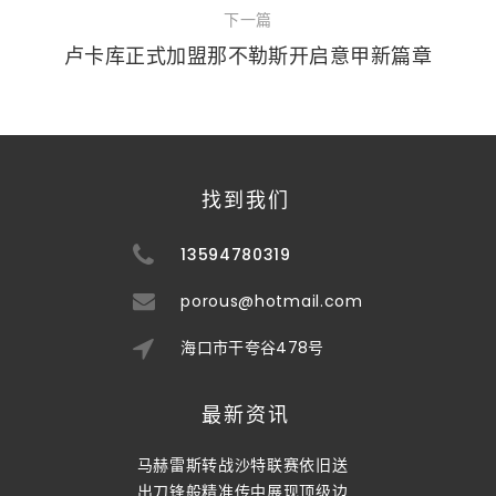
下一篇
卢卡库正式加盟那不勒斯开启意甲新篇章
找到我们
13594780319
porous@hotmail.com
海口市干夸谷478号
最新资讯
马赫雷斯转战沙特联赛依旧送
出刀锋般精准传中展现顶级边