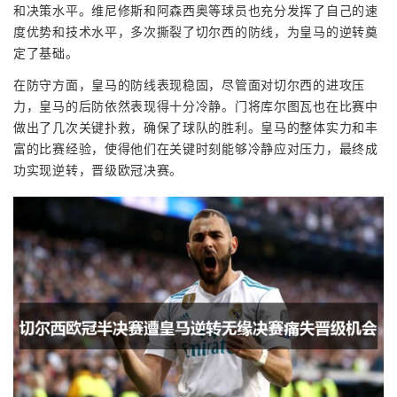
和决策水平。维尼修斯和阿森西奥等球员也充分发挥了自己的速
度优势和技术水平，多次撕裂了切尔西的防线，为皇马的逆转奠
定了基础。
在防守方面，皇马的防线表现稳固，尽管面对切尔西的进攻压
力，皇马的后防依然表现得十分冷静。门将库尔图瓦也在比赛中
做出了几次关键扑救，确保了球队的胜利。皇马的整体实力和丰
富的比赛经验，使得他们在关键时刻能够冷静应对压力，最终成
功实现逆转，晋级欧冠决赛。