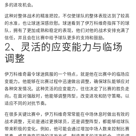
多的进攻机会。
这种对整体战术的精准把控，不仅使球队的整体表现达到了较高
的水准，也让球迷深感欣慰。球迷看到了伊万科维奇指挥下的球
队，拥有了更加成熟和稳定的表现，他们对他的战术安排充满了
信任，并且会在比赛中给予球队更多的支持和鼓励。
2、灵活的应变能力与临场
调整
伊万科维奇最令球迷佩服的一个特点，就是他在比赛中的临场应
变能力。他能够在比赛过程中迅速做出调整，确保球队能够应对
各种突发情况。这种灵活的应变能力，往往决定了比赛的胜负走
向。在面对强敌时，他能够调整阵型，改变进攻和防守策略，以
适应不同的对抗节奏。
在很多关键比赛中，伊万科维奇常常能在中场休息时做出有效的
战术调整，无论是通过更换球员，还是调整阵型，都能够给球队
带来积极的变化。例如，他可能会通过增加中场人数来控制比赛
节奏，或是改变前场的进攻方式，制造更多的进攻机会。这些调