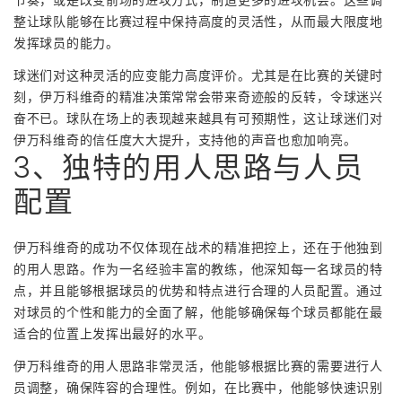
整让球队能够在比赛过程中保持高度的灵活性，从而最大限度地
发挥球员的能力。
球迷们对这种灵活的应变能力高度评价。尤其是在比赛的关键时
刻，伊万科维奇的精准决策常常会带来奇迹般的反转，令球迷兴
奋不已。球队在场上的表现越来越具有可预期性，这让球迷们对
伊万科维奇的信任度大大提升，支持他的声音也愈加响亮。
3、独特的用人思路与人员
配置
伊万科维奇的成功不仅体现在战术的精准把控上，还在于他独到
的用人思路。作为一名经验丰富的教练，他深知每一名球员的特
点，并且能够根据球员的优势和特点进行合理的人员配置。通过
对球员的个性和能力的全面了解，他能够确保每个球员都能在最
适合的位置上发挥出最好的水平。
伊万科维奇的用人思路非常灵活，他能够根据比赛的需要进行人
员调整，确保阵容的合理性。例如，在比赛中，他能够快速识别