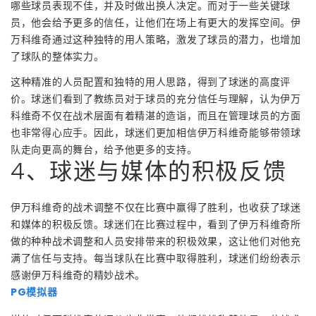
哪些球员表现不佳，并及时做出换人决定。而对于一些关键球
员，他会给予更多的信任，让他们在场上有更大的发挥空间。伊
万科维奇通过这种独特的用人策略，激发了球员的潜力，也增加
了球队的整体实力。
这种精准的人员配置和独特的用人思路，得到了球迷的高度评
价。球迷们看到了教练员对于球员的充分信任与理解，认为伊万
科维奇不仅在战术层面有着精湛的造诣，而且在管理球员的方面
也非常得心应手。因此，球迷们更加相信伊万科维奇能够带领球
队走向更高的舞台，给予他更多的支持。
4、球迷与媒体的积极反馈
伊万科维奇的战术调整不仅在比赛中赢得了胜利，也收获了球迷
和媒体的积极反馈。球迷们在比赛过程中，看到了伊万科维奇所
做的种种战术调整和人员安排带来的积极效果，这让他们对他充
满了信任与支持。每当球队在比赛中取得胜利，球迷们纷纷表示
感谢伊万科维奇的精妙战术。
PG模拟器