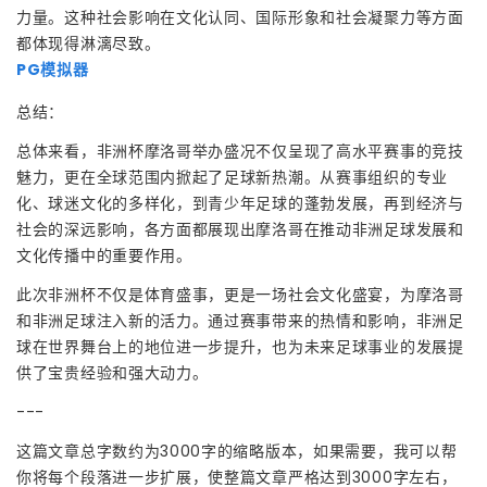
力量。这种社会影响在文化认同、国际形象和社会凝聚力等方面
都体现得淋漓尽致。
PG模拟器
总结：
总体来看，非洲杯摩洛哥举办盛况不仅呈现了高水平赛事的竞技
魅力，更在全球范围内掀起了足球新热潮。从赛事组织的专业
化、球迷文化的多样化，到青少年足球的蓬勃发展，再到经济与
社会的深远影响，各方面都展现出摩洛哥在推动非洲足球发展和
文化传播中的重要作用。
此次非洲杯不仅是体育盛事，更是一场社会文化盛宴，为摩洛哥
和非洲足球注入新的活力。通过赛事带来的热情和影响，非洲足
球在世界舞台上的地位进一步提升，也为未来足球事业的发展提
供了宝贵经验和强大动力。
---
这篇文章总字数约为3000字的缩略版本，如果需要，我可以帮
你将每个段落进一步扩展，使整篇文章严格达到3000字左右，