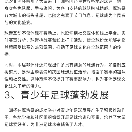
此次非洲杯吸引了大量来自非洲各国乃至世界各地的球迷，他们
身穿各色队服，手持旗帜，为各自支持的球队呐喊助威。摩洛哥
各大城市的街头巷尾，也随之充满了节日气息，足球成为全民参
与的文化盛宴。
球迷互动不仅体现在赛场上，也延伸到社交媒体和线上平台。实
时赛事分析、球迷挑战赛和线上打卡活动，使全球粉丝能够身临
其境感受比赛的热烈氛围，推动了足球文化在全球范围内的传
播。
同时，本届非洲杯还涌现出许多具有创意的球迷行为，如自制应
援道具、足球主题表演和跨国球迷友谊活动，增强了赛事的趣味
性和社交性。这种热潮不仅提升了赛事影响力，也为非洲足球文
化注入了新的活力。
3、青少年足球蓬勃发展
非洲杯在摩洛哥的成功举办对青少年足球发展产生了积极推动作
用。各地学校和社区组织纷纷开展足球培训和赛事，培养了大量
足球爱好者，为非洲足球未来储备了人才。