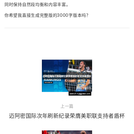
同时保持自然段均衡和内容丰富。
你希望我直接生成完整版的3000字版本吗？
上一篇
迈阿密国际次年刷新纪录荣膺美职联支持者盾杯