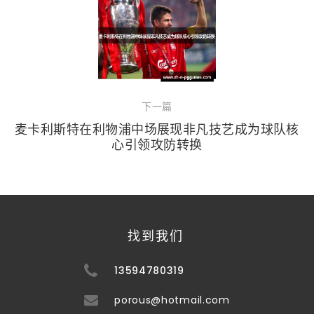
下一篇
麦卡利斯特在利物浦中场展现非凡技艺成为球队核
心引领攻防转换
找到我们
13594780319
porous@hotmail.com