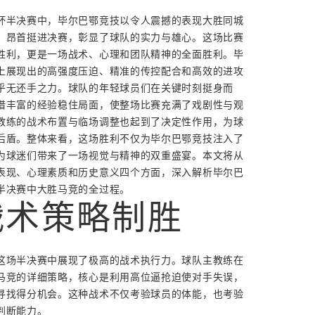
杯半决赛中，毕尔巴鄂竞技以令人震撼的表现大胜同城
，昂首挺进决赛，彰显了球队的实力与雄心。这场比赛
胜利，更是一场战术、心理和团队精神的全面胜利。毕
上展现出的高强度压迫、精准的传控配合和高效的进攻
乎无还手之力。球队的年轻球员们在关键时刻挺身而
借丰富的经验稳住局面，使整场比赛充满了戏剧性与观
教练的战术布置与临场调整也起到了决定性作用，为球
后盾。整体来看，这场胜利不仅为毕尔巴鄂竞技注入了
为球迷们带来了一场视觉与精神的双重盛宴。本文将从
表现、心理素质和历史意义四个方面，深入解析毕尔巴
半决赛中大胜马竞的全过程。
战术策略制胜
这场半决赛中展现了极高的战术执行力。球队主教练在
马竞的详细策略，核心是利用高位逼抢迫使对手失误，
寻找得分机会。这种战术不仅考验球员的体能，也考验
判断能力。