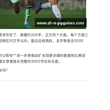
要求写好了：摘要约300字，正文四个方面，每个方面三
制在10汉字以内，最后总结两段，总字数接近3000
可以帮你**进一步把每段扩充到更详细的数据和比赛回
篇文章更接近完整的3000字实际长度。
充吗？