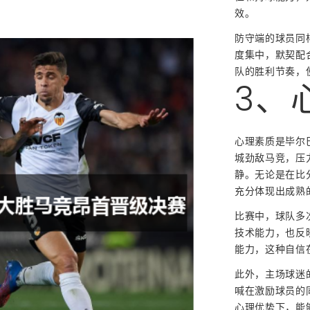
效。
防守端的球员同
度集中，默契配
队的胜利节奏，
3、
心理素质是毕尔
城劲敌马竞，压
静。无论是在比
充分体现出成熟
比赛中，球队多
技术能力，也反
能力，这种自信
此外，主场球迷
喊在激励球员的
心理优势下，能