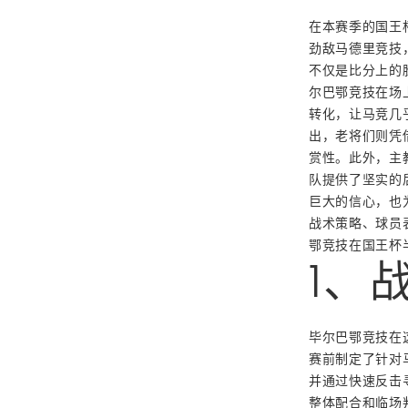
在本赛季的国王
劲敌马德里竞技
不仅是比分上的
尔巴鄂竞技在场
转化，让马竞几
出，老将们则凭
赏性。此外，主
队提供了坚实的
巨大的信心，也
战术策略、球员
鄂竞技在国王杯
1、
毕尔巴鄂竞技在
赛前制定了针对
并通过快速反击
整体配合和临场