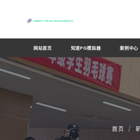
网站首页
知道PG模拟器
案例中心
首页