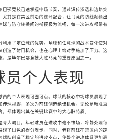
尔巴鄂竞技迅速掌握中场节奏，通过短传渗透和边路突
。尤其是在禁区前沿的连环配合，让马竞的防线频频出
控球与防守转换间的衔接极为流畅，每一次进攻都带有
分利用了定位球的优势。角球和任意球的战术变化使对
仅创造了射门机会，也在心理上给对手施加了压力。这
施，是毕尔巴鄂竞技大胜马竞的重要原因之一。
球员个人表现
球员的个人表现可圈可点。球队的核心中场球员展现了
和传球视野，多次为前锋创造绝佳机会。无论是精准直
度，都体现出其在关键比赛中的大心脏特质。
是令人瞩目。年轻球员在进攻中毫不怯场，冷静处理每
展现了出色的得分嗅觉。同时，老将前锋在禁区内的跑
为球队创造了稳定的进攻支点，使整个进攻体系更加高