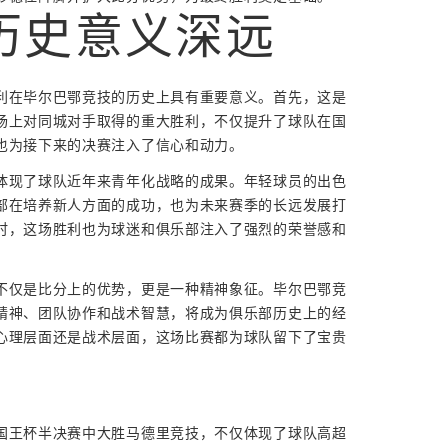
历史意义深远
利在毕尔巴鄂竞技的历史上具有重要意义。首先，这是
场上对同城对手取得的重大胜利，不仅提升了球队在国
也为接下来的决赛注入了信心和动力。
体现了球队近年来青年化战略的成果。年轻球员的出色
部在培养新人方面的成功，也为未来赛季的长远发展打
时，这场胜利也为球迷和俱乐部注入了强烈的荣誉感和
不仅是比分上的优势，更是一种精神象征。毕尔巴鄂竞
精神、团队协作和战术智慧，将成为俱乐部历史上的经
心理层面还是战术层面，这场比赛都为球队留下了宝贵
国王杯半决赛中大胜马德里竞技，不仅体现了球队高超