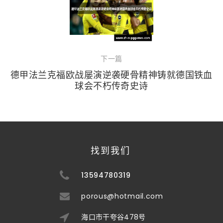
下一篇
德甲法兰克福欧战屡演逆袭硬骨精神铸就德国铁血
球会不朽传奇史诗
找到我们
13594780319
porous@hotmail.com
海口市干夸谷478号