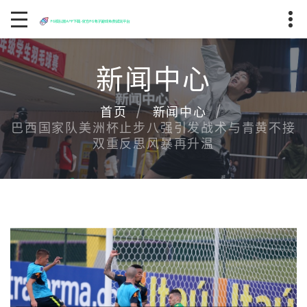
新闻中心
首页
新闻中心
巴西国家队美洲杯止步八强引发战术与青黄不接
双重反思风暴再升温