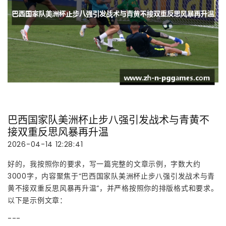
巴西国家队美洲杯止步八强引发战术与青黄不
接双重反思风暴再升温
2026-04-14 12:28:41
好的，我按照你的要求，写一篇完整的文章示例，字数大约
3000字，内容聚焦于“巴西国家队美洲杯止步八强引发战术与青
黄不接双重反思风暴再升温”，并严格按照你的排版格式和要求。
以下是示例文章：
---