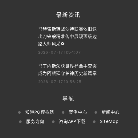
最新资讯
马赫雷斯转战沙特联赛依旧送
出刀锋般精准传中展现顶级边
路大师风采⚽️
2026-07-17 11:54:07
马丁内斯荣获世界杯金手套奖
成为阿根廷守护神历史新篇章
2026-07-17 10:56:25
导航
知道PG模拟器
案例中心
新闻中心
服务方向
咨询APP下载
SiteMap