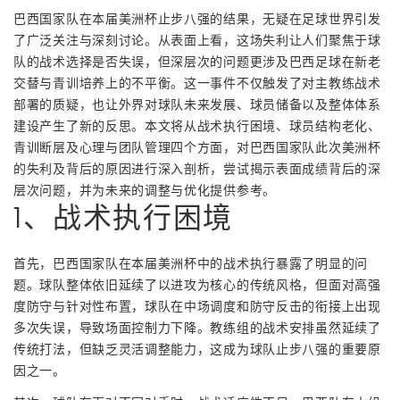
巴西国家队在本届美洲杯止步八强的结果，无疑在足球世界引发
了广泛关注与深刻讨论。从表面上看，这场失利让人们聚焦于球
队的战术选择是否失误，但深层次的问题更涉及巴西足球在新老
交替与青训培养上的不平衡。这一事件不仅触发了对主教练战术
部署的质疑，也让外界对球队未来发展、球员储备以及整体体系
建设产生了新的反思。本文将从战术执行困境、球员结构老化、
青训断层及心理与团队管理四个方面，对巴西国家队此次美洲杯
的失利及背后的原因进行深入剖析，尝试揭示表面成绩背后的深
层次问题，并为未来的调整与优化提供参考。
1、战术执行困境
首先，巴西国家队在本届美洲杯中的战术执行暴露了明显的问
题。球队整体依旧延续了以进攻为核心的传统风格，但面对高强
度防守与针对性布置，球队在中场调度和防守反击的衔接上出现
多次失误，导致场面控制力下降。教练组的战术安排虽然延续了
传统打法，但缺乏灵活调整能力，这成为球队止步八强的重要原
因之一。