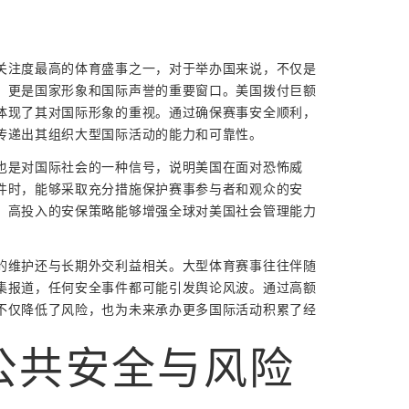
关注度最高的体育盛事之一，对于举办国来说，不仅是
，更是国家形象和国际声誉的重要窗口。美国拨付巨额
体现了其对国际形象的重视。通过确保赛事安全顺利，
传递出其组织大型国际活动的能力和可靠性。
也是对国际社会的一种信号，说明美国在面对恐怖威
件时，能够采取充分措施保护赛事参与者和观众的安
、高投入的安保策略能够增强全球对美国社会管理能力
的维护还与长期外交利益相关。大型体育赛事往往伴随
集报道，任何安全事件都可能引发舆论风波。通过高额
不仅降低了风险，也为未来承办更多国际活动积累了经
公共安全与风险