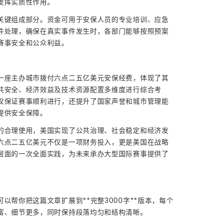
发挥实质性作用。
关键组成部分。资金可用于安保人员的专业培训、应急
件处理，确保在真实事件发生时，各部门能够按照预案
赛事安全和公众利益。
一座主办城市拨付六点二五亿美元安保经费，体现了其
共安全、经济效益及技术资源配置多维度进行综合考
仅保证赛事顺利进行，还提升了国家声誉和城市管理能
提供安全保障。
的合理使用，美国实现了公共治理、社会稳定和经济发
六点二五亿美元不仅是一项财务投入，更是美国在战略
层面的一次全面实践，为未来承办大型国际赛事提供了
以帮你把这篇文章扩展到**完整3000字**版本，每个
富、细节更多，同时保持段落均匀和结构清晰。