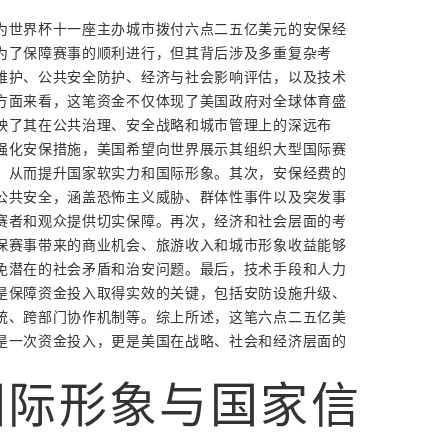
为世界杯十一座主办城市拨付六点二五亿美元的安保经
为了保障赛事的顺利进行，但其背后涉及多重复杂考
维护、公共安全防护、经济与社会影响评估，以及技术
方面来看，这笔资金不仅体现了美国政府对全球体育盛
映了其在公共治理、安全战略和城市管理上的深远布
强化安保措施，美国希望向世界展示其组织大型国际赛
，从而提升国家软实力和国际形象。其次，安保经费的
公共安全，涵盖恐怖主义威胁、群体性事件以及突发事
赛者和观众提供切实保障。再次，经济和社会层面的考
保赛事带来的商业机会、旅游收入和城市形象收益能够
免潜在的社会矛盾和治安问题。最后，技术手段和人力
是保障资金投入取得实效的关键，包括安防设施升级、
统、跨部门协作机制等。综上所述，这笔六点二五亿美
是一次资金投入，更是美国在战略、社会和经济层面的
。
国际形象与国家信