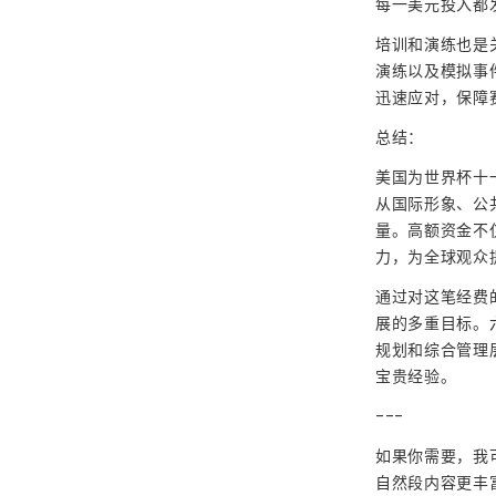
每一美元投入都
培训和演练也是
演练以及模拟事
迅速应对，保障
总结：
美国为世界杯十
从国际形象、公
量。高额资金不
力，为全球观众
通过对这笔经费
展的多重目标。
规划和综合管理
宝贵经验。
---
如果你需要，我可
自然段内容更丰