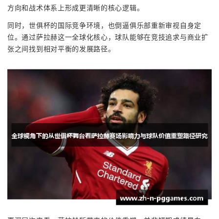
方向和战术体系上形成更清晰的核心逻辑。
同时，世俱杯的国际竞争环境，也倒逼俱乐部重新审视自身定
位。通过萨拉赫这一全球化核心，球队能够在竞技追求与商业扩
张之间找到相对平衡的发展路径。