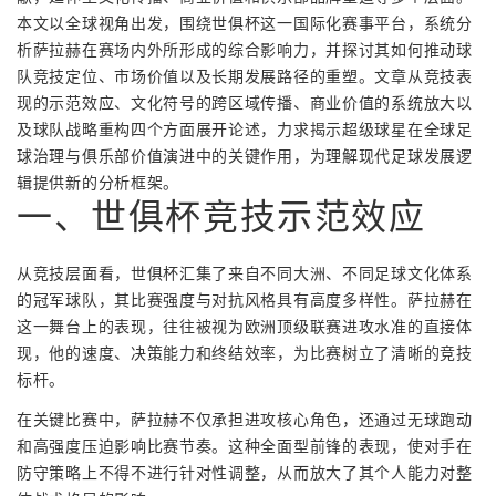
本文以全球视角出发，围绕世俱杯这一国际化赛事平台，系统分
析萨拉赫在赛场内外所形成的综合影响力，并探讨其如何推动球
队竞技定位、市场价值以及长期发展路径的重塑。文章从竞技表
现的示范效应、文化符号的跨区域传播、商业价值的系统放大以
及球队战略重构四个方面展开论述，力求揭示超级球星在全球足
球治理与俱乐部价值演进中的关键作用，为理解现代足球发展逻
辑提供新的分析框架。
一、世俱杯竞技示范效应
从竞技层面看，世俱杯汇集了来自不同大洲、不同足球文化体系
的冠军球队，其比赛强度与对抗风格具有高度多样性。萨拉赫在
这一舞台上的表现，往往被视为欧洲顶级联赛进攻水准的直接体
现，他的速度、决策能力和终结效率，为比赛树立了清晰的竞技
标杆。
在关键比赛中，萨拉赫不仅承担进攻核心角色，还通过无球跑动
和高强度压迫影响比赛节奏。这种全面型前锋的表现，使对手在
防守策略上不得不进行针对性调整，从而放大了其个人能力对整