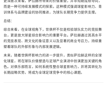
更深层次来看，萨拉赫所带来的价值重塑，并非短期成绩导向，
而是一种可持续发展模式的探索。这种模式强调球星影响力、青
训体系与品牌建设的协同推进，为球队长期竞争力提供支撑。
总结：
综合来看，在全球视角下，世俱杯不仅是检验球队实力的竞技舞
台，更是放大球星综合影响力的重要平台。萨拉赫通过其高水平
的竞技表现、跨文化的象征意义以及显著的商业号召力，持续重
塑着球队的外部形象与内部发展逻辑。
未来，随着世俱杯影响力的进一步提升，类似萨拉赫这样的全球
化球星，将在球队价值塑造与足球产业演进中扮演更加关键的角
色。对俱乐部而言，如何系统性整合球星影响力，并将其转化为
长期战略优势，将成为全球足球竞争中的核心课题。