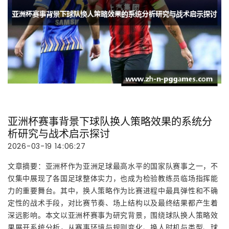
亚洲杯赛事背景下球队换人策略效果的系统分
析研究与战术启示探讨
2026-03-19 14:06:27
文章摘要：亚洲杯作为亚洲足球最高水平的国家队赛事之一，不
仅集中展现了各国足球整体实力，也成为检验教练员临场指挥能
力的重要舞台。其中，换人策略作为比赛进程中最具弹性和不确
定性的战术手段，对比赛节奏、场上结构以及最终结果都产生着
深远影响。本文以亚洲杯赛事为研究背景，围绕球队换人策略效
果展开系统分析，从赛事环境与规则变化、换人时机与类型、球