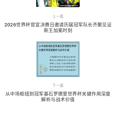
上一篇
2026世界杯官宣决赛日邀请历届冠军队长齐聚见证
新王加冕时刻
下一篇
从中场枢纽到冠军基石罗德里世界杯关键作用深度
解析与战术价值