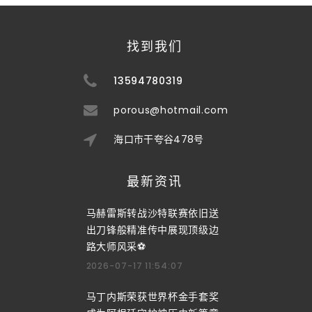
找到我们
13594780319
porous@hotmail.com
海口市干夸谷478号
最新资讯
马赫雷斯转战沙特联赛依旧送
出刀锋般精准传中展现顶级边
路大师风采⚽️
2026-07-17 11:54:07
马丁内斯荣获世界杯金手套奖