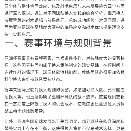
员个体与整体协同效应、以及战术启示与未来发展趋势四个方面
进行深入探讨。通过对不同球队换人实践的综合分析，揭示换人
决策背后的战术逻辑与效果差异，总结成功经验与常见问题，进
而为亚洲足球在高强度大赛中的临场应变和战术优化提供理论支
持与实践启示。
一、赛事环境与规则背景
亚洲杯赛事具有赛程密集、气候条件多样、对抗强度大的显著特
征，这些因素共同构成了换人策略制定的现实基础。在短时间内
连续作战的情况下，球员体能消耗加剧，教练团队必须更加依赖
科学换人来维持球队竞技状态。
近年来国际足联对换人规则的调整，如增加可换人数、允许脑震
荡换人等，也直接影响了亚洲杯球队的战术选择。这些规则变化
在一定程度上降低了换人的机会成本，使教练更愿意通过人员调
整主动干预比赛走势。
此外，亚洲各国足球发展水平差异明显，部分球队在阵容深度和
替补实力上存在不平衡，这使得换人策略不仅是战术选择，更是